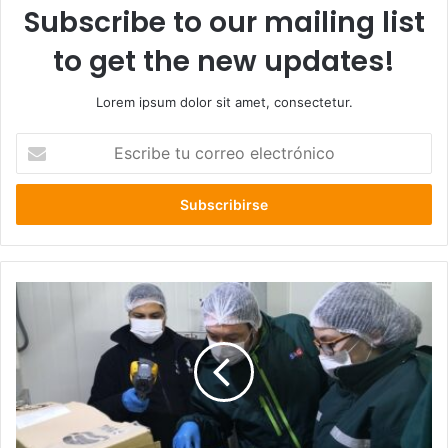
Subscribe to our mailing list
to get the new updates!
Lorem ipsum dolor sit amet, consectetur.
Escribe
tu
correo
electrónico
SAG
extiende
vigencia
de
documentos
y
privilegia
trámites