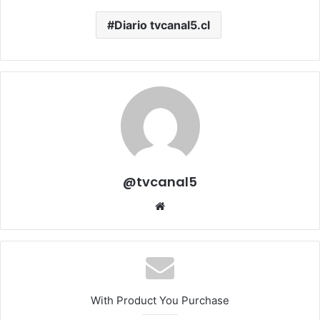
Diario tvcanal5.cl
@tvcanal5
Sitio
web
With Product You Purchase