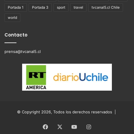
Portada 1
Portada 3
sport
travel
tvcanal5.cl Chile
world
Contacto
prensa@tvcanal5.cl
© Copyright 2026, Todos los derechos reservados |
Facebook
X
YouTube
Instagram