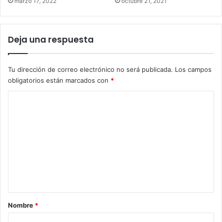
marzo 17, 2022
octubre 21, 2021
Deja una respuesta
Tu dirección de correo electrónico no será publicada.
Los campos
obligatorios están marcados con
*
C
o
m
e
n
t
a
r
Nombre
*
i