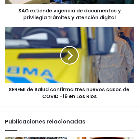
y
SAG extiende vigencia de documentos y
atención
digital
privilegia trámites y atención digital
SEREMI
de
Salud
confirma
tres
nuevos
casos
de
COVID
SEREMI de Salud confirma tres nuevos casos de
-19
en
COVID -19 en Los Rios
Los
Rios
Publicaciones relacionadas