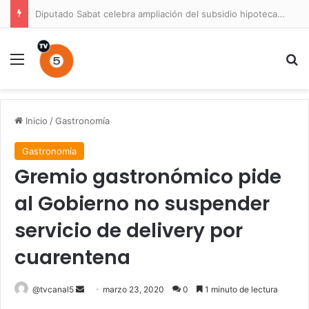
Diputado Sabat celebra ampliación del subsidio hipotecario con viviendas de hasta 6.000 UF
Menú
B
Inicio
/
Gastronomía
Gastronomía
Gremio gastronómico pide
al Gobierno no suspender
servicio de delivery por
cuarentena
Send
@tvcanal5
marzo 23, 2020
0
1 minuto de lectura
an