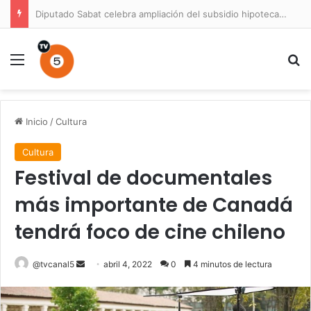
Diputado Sabat celebra ampliación del subsidio hipotecario con viviendas de hasta 6.000 UF
Menú
B
Inicio
/
Cultura
Cultura
Festival de documentales
más importante de Canadá
tendrá foco de cine chileno
Send
@tvcanal5
abril 4, 2022
0
4 minutos de lectura
an
email