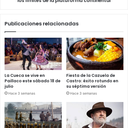
los límites de la plataforma continental
por
los
límites
Publicaciones relacionadas
de
la
plataforma
continental
La Cueca se vive en
Fiesta de la Cazuela de
Paillaco este sábado 18 de
Castro: éxito rotundo en
julio
su séptima versión
Hace 3 semanas
Hace 3 semanas