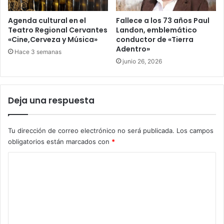
Agenda cultural en el
Fallece a los 73 años Paul
Teatro Regional Cervantes
Landon, emblemático
«Cine,Cerveza y Música»
conductor de «Tierra
Adentro»
Hace 3 semanas
junio 26, 2026
Deja una respuesta
Tu dirección de correo electrónico no será publicada.
Los campos
obligatorios están marcados con
*
C
o
m
e
n