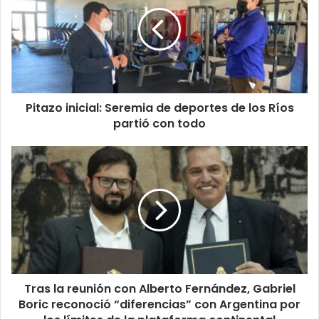
Seremia
de
deportes
de
los
Ríos
partió
Pitazo inicial: Seremia de deportes de los Ríos
con
todo
partió con todo
Tras
la
reunión
con
Alberto
Fernández,
Gabriel
Boric
reconoció
Tras la reunión con Alberto Fernández, Gabriel
“diferencias”
con
Boric reconoció “diferencias” con Argentina por
Argentina