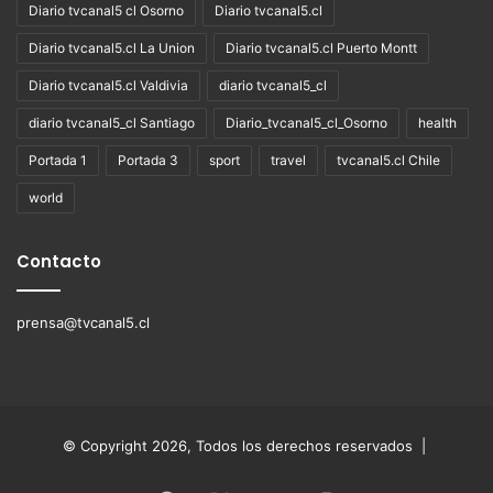
Diario tvcanal5 cl Osorno
Diario tvcanal5.cl
Diario tvcanal5.cl La Union
Diario tvcanal5.cl Puerto Montt
Diario tvcanal5.cl Valdivia
diario tvcanal5_cl
diario tvcanal5_cl Santiago
Diario_tvcanal5_cl_Osorno
health
Portada 1
Portada 3
sport
travel
tvcanal5.cl Chile
world
Contacto
prensa@tvcanal5.cl
© Copyright 2026, Todos los derechos reservados |