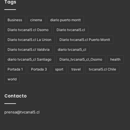
Tags
Business
cinema
diario puerto montt
Diario tvcanal5 cl Osorno
Diario tvcanal5.cl
Diario tvcanal5.cl La Union
Diario tvcanal5.cl Puerto Montt
Diario tvcanal5.cl Valdivia
diario tvcanal5_cl
diario tvcanal5_cl Santiago
Diario_tvcanal5_cl_Osorno
health
Portada 1
Portada 3
sport
travel
tvcanal5.cl Chile
world
Contacto
prensa@tvcanal5.cl