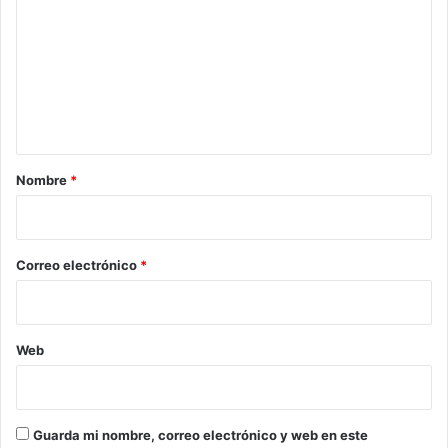
m
e
n
t
a
r
Nombre
*
i
o
*
Correo electrónico
*
Web
Guarda mi nombre, correo electrónico y web en este