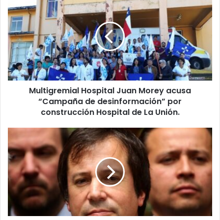
Hospital
Juan
Morey
acusa
“Campaña
de
desinformación”
por
Multigremial Hospital Juan Morey acusa
construcción
Hospital
“Campaña de desinformación” por
de
construcción Hospital de La Unión.
La
Unión.
Coimas
en
La
Araucanía:
Ministro
Palacios
es
citado
a