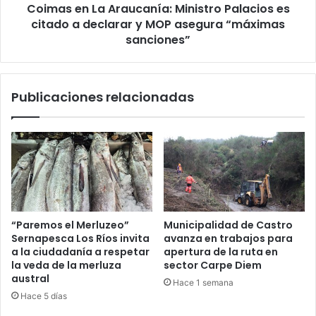
Coimas en La Araucanía: Ministro Palacios es
declarar
y
citado a declarar y MOP asegura “máximas
MOP
sanciones”
asegura
“máximas
sanciones”
Publicaciones relacionadas
“Paremos el Merluzeo”
Municipalidad de Castro
Sernapesca Los Ríos invita
avanza en trabajos para
a la ciudadanía a respetar
apertura de la ruta en
la veda de la merluza
sector Carpe Diem
austral
Hace 1 semana
Hace 5 días