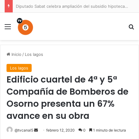
Diputado Sabat celebra ampliación del subsidio hipotecario con viviendas de hasta 6.000 UF
Menú
B
Inicio
/
Los lagos
Los lagos
Edificio cuartel de 4ª y 5ª
Compañía de Bomberos de
Osorno presenta un 67%
avance en su obra
Send
@tvcanal5
febrero 12, 2020
0
1 minuto de lectura
an