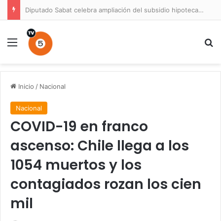
Diputado Sabat celebra ampliación del subsidio hipotecario con viviendas de hasta 6.000 UF
Menú
B
Inicio
/
Nacional
Nacional
COVID-19 en franco
ascenso: Chile llega a los
1054 muertos y los
contagiados rozan los cien
mil