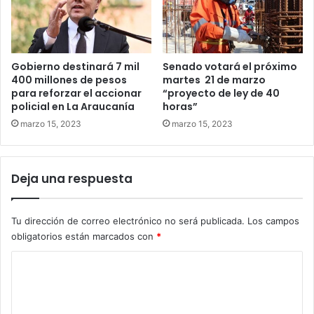
Gobierno destinará 7 mil
Senado votará el próximo
400 millones de pesos
martes 21 de marzo
para reforzar el accionar
“proyecto de ley de 40
policial en La Araucanía
horas”
marzo 15, 2023
marzo 15, 2023
Deja una respuesta
Tu dirección de correo electrónico no será publicada.
Los campos
obligatorios están marcados con
*
C
o
m