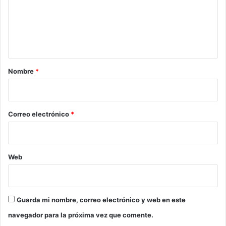
e
n
t
a
r
Nombre
*
i
o
*
Correo electrónico
*
Web
Guarda mi nombre, correo electrónico y web en este
navegador para la próxima vez que comente.