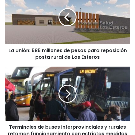
585
millones
de
pesos
para
reposición
posta
La Unión: 585 millones de pesos para reposición
rural
de
posta rural de Los Esteros
Los
Esteros
Terminales
de
buses
interprovinciales
y
rurales
retoman
funcionamiento
con
Terminales de buses interprovinciales y rurales
estrictas
medidas
retoman funcionamiento con estrictas medidas