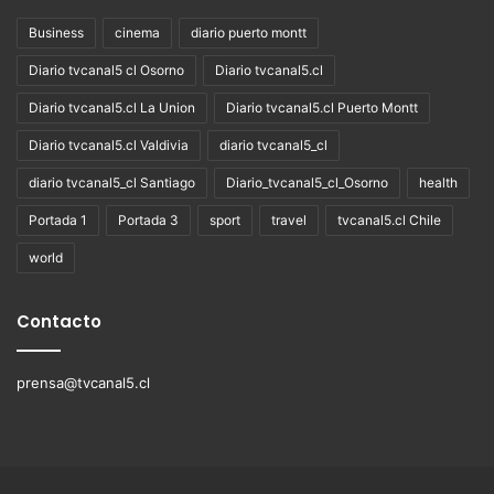
Business
cinema
diario puerto montt
Diario tvcanal5 cl Osorno
Diario tvcanal5.cl
Diario tvcanal5.cl La Union
Diario tvcanal5.cl Puerto Montt
Diario tvcanal5.cl Valdivia
diario tvcanal5_cl
diario tvcanal5_cl Santiago
Diario_tvcanal5_cl_Osorno
health
Portada 1
Portada 3
sport
travel
tvcanal5.cl Chile
world
Contacto
prensa@tvcanal5.cl