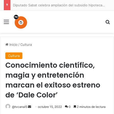
Diputado Sabat celebra ampliación del subsidio hipotecario con viviendas de hasta 6.000 UF
Menú
B
Inicio
/
Cultura
Cultura
Conocimiento científico,
magia y entretención
marcan el exitoso estreno
de ‘Dale Color’
Send
@tvcanal5
octubre 15, 2022
0
2 minutos de lectura
an