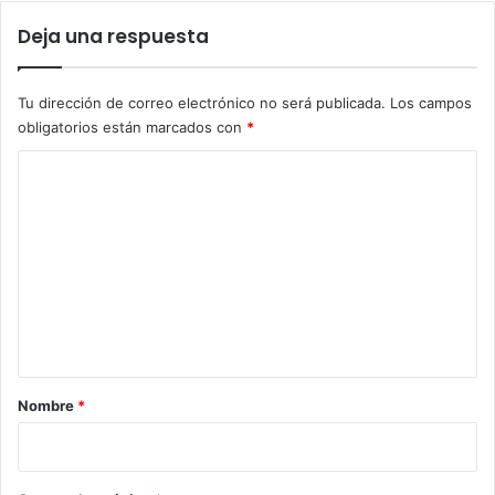
Deja una respuesta
Tu dirección de correo electrónico no será publicada.
Los campos
obligatorios están marcados con
*
C
o
m
e
n
t
a
r
Nombre
*
i
o