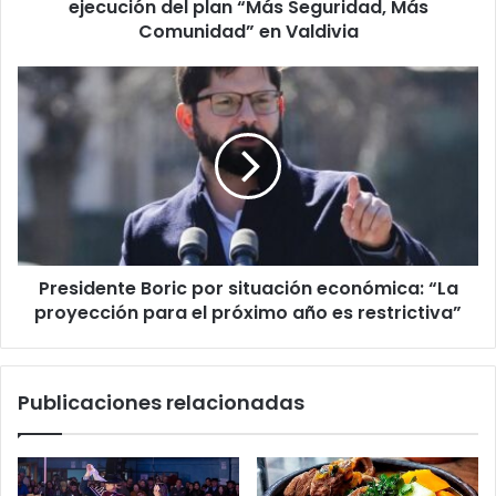
Seguridad,
ejecución del plan “Más Seguridad, Más
Más
Comunidad” en Valdivia
Comunidad”
en
Presidente
Valdivia
Boric
por
situación
económica:
“La
proyección
para
el
Presidente Boric por situación económica: “La
próximo
año
proyección para el próximo año es restrictiva”
es
restrictiva”
Publicaciones relacionadas