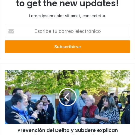
to get the new updates!
Lorem ipsum dolor sit amet, consectetur.
Escribe
tu
correo
electrónico
Prevención
del
Delito
y
Subdere
explican
ejecución
del
plan
Prevención del Delito y Subdere explican
“Más