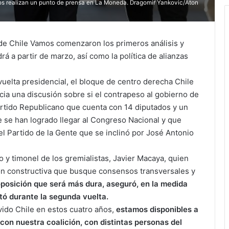
mos realizan un punto de prensa en La Moneda. Dragomir Yankovic/Aton
sde Chile Vamos comenzaron los primeros análisis y
á a partir de marzo, así como la política de alianzas
vuelta presidencial, el bloque de centro derecha Chile
icia una discusión sobre si el contrapeso al gobierno de
artido Republicano que cuenta con 14 diputados y un
ue se han logrado llegar al Congreso Nacional y que
l Partido de la Gente que se inclinó por José Antonio
 y timonel de los gremialistas, Javier Macaya, quien
ón constructiva que busque consensos transversales y
posición que será más dura, aseguró, en la medida
tó durante la segunda vuelta.
vido Chile en estos cuatro años,
estamos disponibles a
con nuestra coalición, con distintas personas del