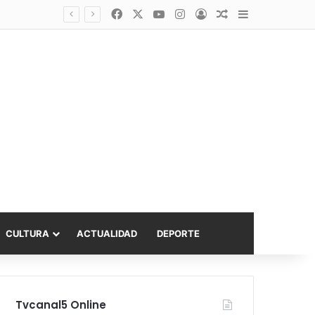
Facebook
X
YouTube
Instagram
Acceso
Publicación al a
Barra lateral
Diputado Sabat celebra ampliación del subsidio hipotecario con viviendas de hasta 6.000 UF
CULTURA
ACTUALIDAD
DEPORTE
Tvcanal5 Online