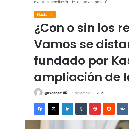
eventual ampliación de la nueva oposición
Nacional
¿Con o sin los r
Vamos se distan
fundado por Ka
ampliación de l
Send
@tvcanal5
diciembre 21, 2021
an
Facebook
X
LinkedIn
Tumblr
Pinterest
Reddit
email