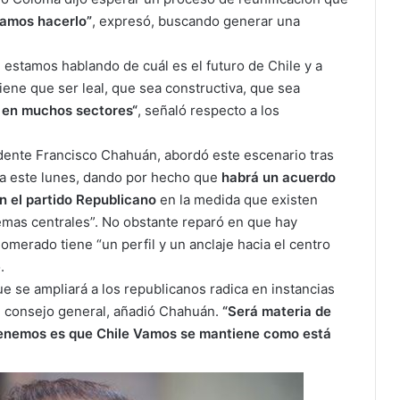
amos hacerlo”
, expresó, buscando generar una
estamos hablando de cuál es el futuro de Chile y a
iene que ser leal, que sea constructiva, que sea
a en muchos sectores“
, señaló respecto a los
dente Francisco Chahuán, abordó este escenario tras
ada este lunes, dando por hecho que
habrá un acuerdo
n el partido Republicano
en la medida que existen
temas centrales”. No obstante reparó en que hay
merado tiene “un perfil y un anclaje hacia el centro
.
ue se ampliará a los republicanos radica en instancias
el consejo general, añadió Chahuán.
“Será materia de
tenemos es que Chile Vamos se mantiene como está