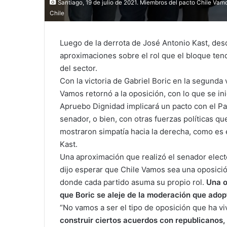
Santiago, 19 de julio de 2021. Miembros del pacto Chile Va
Chile
Luego de la derrota de José Antonio Kast, de
aproximaciones sobre el rol que el bloque tendr
del sector.
Con la victoria de Gabriel Boric en la segunda 
Vamos retornó a la oposición, con lo que se in
Apruebo Dignidad implicará un pacto con el P
senador, o bien, con otras fuerzas políticas q
mostraron simpatía hacia la derecha, como es e
Kast.
Una aproximación que realizó el senador electo
dijo esperar que Chile Vamos sea una oposici
donde cada partido asuma su propio rol.
Una o
que Boric se aleje de la moderación que adop
“No vamos a ser el tipo de oposición que ha vi
construir ciertos acuerdos con republicanos, 