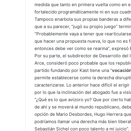
medida que tanto en primera vuelta como en el
fortalecido programáticamente ni en sus cuadr
Tampoco enarbola sus propias banderas a difer
que a su parecer, “jugó su propio juego” term
“Probablemente vaya a tener que rearticularse 
que hacer una propuesta nueva, lo que no es f
entonces debe ver como se rearma”, expresó 
Por su parte, el subdirector de Desarrollo del
Arce, consideró poco probable que los republ
partido fundando por Kast tiene una “
vocación
permite establecerse como la derecha disrupt
caracterizarse. Lo anterior hace difícil el eri
por lo que la inclinación del abogado fue a vis
“¿Qué es lo que avizoro yo? Que por cierto hab
de ahí y se moverá al mundo republicano, debe
opción de Mario Desbordes, Hugo Herrera que 
podríamos llamar una derecha más bien liberal
Sebastián Sichel con poco talento a mi juicio”.