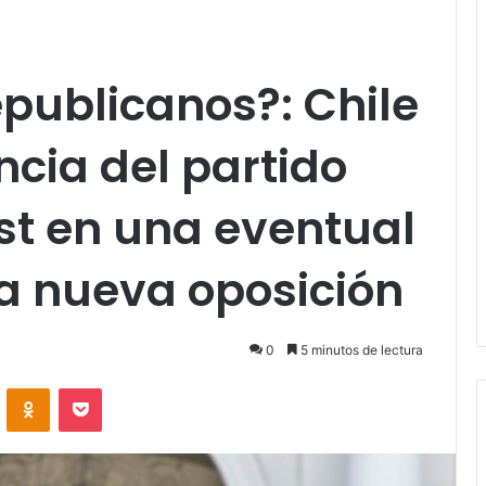
epublicanos?: Chile
cia del partido
st en una eventual
a nueva oposición
0
5 minutos de lectura
VKontakte
Odnoklassniki
Pocket