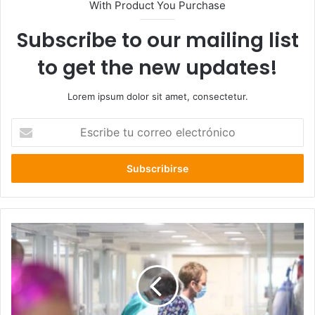
With Product You Purchase
Subscribe to our mailing list
to get the new updates!
Lorem ipsum dolor sit amet, consectetur.
Escribe
tu
correo
electrónico
Informe
Epidemiológico
del
Minsal
evidencia
casi