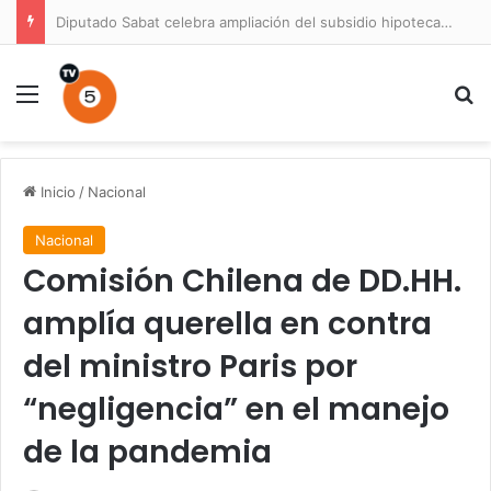
Diputado Sabat celebra ampliación del subsidio hipotecario con viviendas de hasta 6.000 UF
Menú
B
Inicio
/
Nacional
Nacional
Comisión Chilena de DD.HH.
amplía querella en contra
del ministro Paris por
“negligencia” en el manejo
de la pandemia