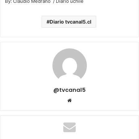
By: Claudio Medrano / Diario uchile
Diario tvcanal5.cl
@tvcanal5
Sitio
web