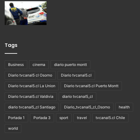
Tags
Business
cinema
diario puerto montt
Diario tvcanal5 cl Osorno
Diario tvcanal5.cl
Diario tvcanal5.cl La Union
Diario tvcanal5.cl Puerto Montt
Diario tvcanal5.cl Valdivia
diario tvcanal5_cl
diario tvcanal5_cl Santiago
Diario_tvcanal5_cl_Osorno
health
Portada 1
Portada 3
sport
travel
tvcanal5.cl Chile
world