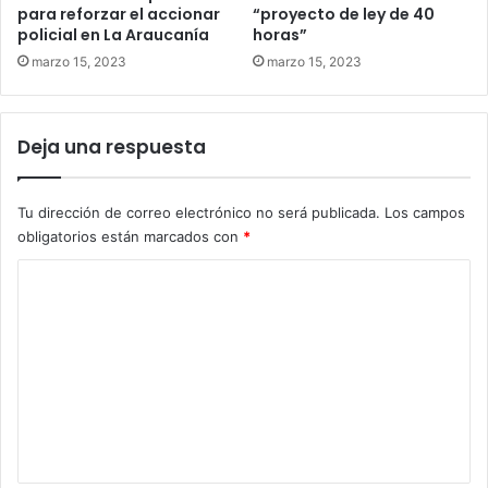
para reforzar el accionar
“proyecto de ley de 40
policial en La Araucanía
horas”
marzo 15, 2023
marzo 15, 2023
Deja una respuesta
Tu dirección de correo electrónico no será publicada.
Los campos
obligatorios están marcados con
*
C
o
m
e
n
t
a