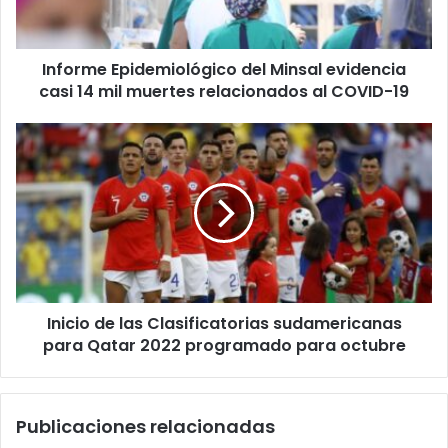
14
mil
muertes
Informe Epidemiológico del Minsal evidencia
relacionados
al
casi 14 mil muertes relacionados al COVID-19
COVID-
19
Inicio
de
las
Clasificatorias
sudamericanas
para
Qatar
2022
programado
Inicio de las Clasificatorias sudamericanas
para
octubre
para Qatar 2022 programado para octubre
Publicaciones relacionadas