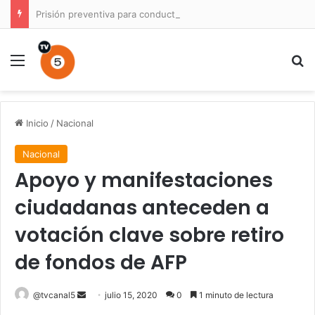
Prisión preventiva para conductor por atropello múltiple con resultado de muerte en La Unión
Menú
B
Inicio
/
Nacional
Nacional
Apoyo y manifestaciones
ciudadanas anteceden a
votación clave sobre retiro
de fondos de AFP
Send
@tvcanal5
julio 15, 2020
0
1 minuto de lectura
an