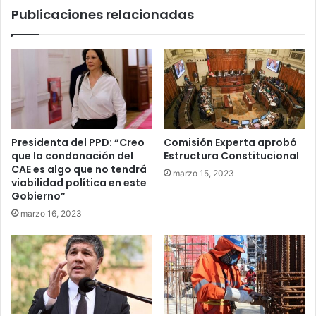
Publicaciones relacionadas
la
clase
media
Presidenta del PPD: “Creo
Comisión Experta aprobó
que la condonación del
Estructura Constitucional
CAE es algo que no tendrá
marzo 15, 2023
viabilidad política en este
Gobierno”
marzo 16, 2023