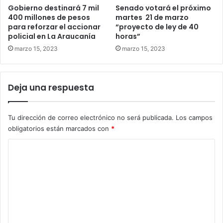
Gobierno destinará 7 mil
Senado votará el próximo
400 millones de pesos
martes 21 de marzo
para reforzar el accionar
“proyecto de ley de 40
policial en La Araucanía
horas”
marzo 15, 2023
marzo 15, 2023
Deja una respuesta
Tu dirección de correo electrónico no será publicada.
Los campos
obligatorios están marcados con
*
C
o
m
e
n
t