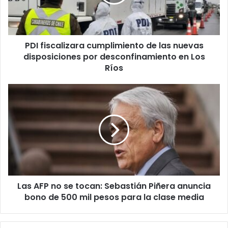
nuevas
disposiciones
por
desconfinamiento
PDI fiscalizara cumplimiento de las nuevas
en
Los
disposiciones por desconfinamiento en Los
Ríos
Ríos
Las
AFP
no
se
tocan:
Sebastián
Piñera
anuncia
bono
Las AFP no se tocan: Sebastián Piñera anuncia
de
500
bono de 500 mil pesos para la clase media
mil
pesos
para