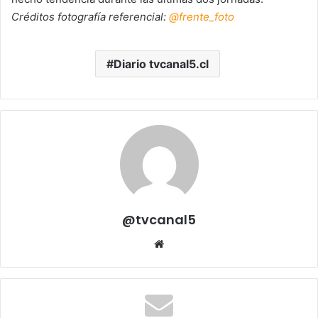
Créditos fotografía referencial:
@frente_foto
Diario tvcanal5.cl
@tvcanal5
Sitio
web