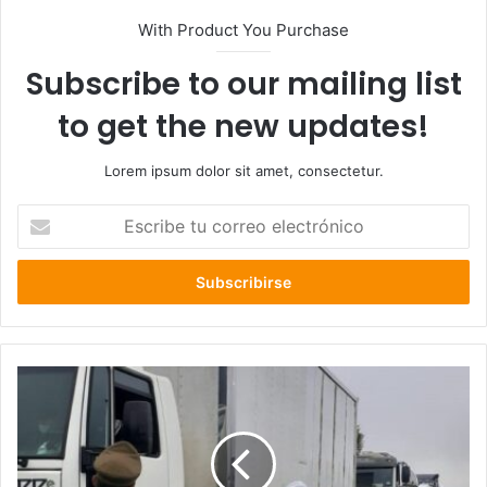
With Product You Purchase
Subscribe to our mailing list
to get the new updates!
Lorem ipsum dolor sit amet, consectetur.
Escribe
tu
correo
electrónico
PDI
fiscalizara
cumplimiento
de
las