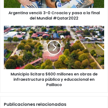
a
la
Argentina venció 3-0 Croacia y pasa a la final
final
del
del Mundial #Qatar2022
Mundial
#Qatar2022
Municipio
licitara
$600
millones
en
obras
de
infraestructura
pública
Municipio licitara $600 millones en obras de
y
educacional
infraestructura pública y educacional en
en
Paillaco
Paillaco
Publicaciones relacionadas