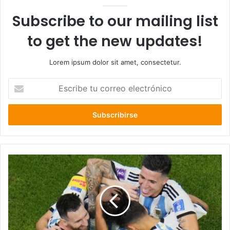
Subscribe to our mailing list
to get the new updates!
Lorem ipsum dolor sit amet, consectetur.
Escribe
tu
correo
electrónico
Argentina
venció
3-
0
Croacia
y
pasa