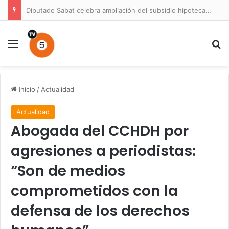
Diputado Sabat celebra ampliación del subsidio hipotecario con viviendas de hasta 6.000 UF
Menú
B
Inicio
/
Actualidad
Actualidad
Abogada del CCHDH por
agresiones a periodistas:
“Son de medios
comprometidos con la
defensa de los derechos