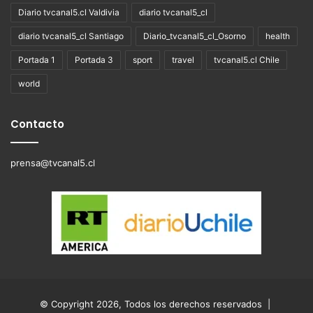
Diario tvcanal5.cl Valdivia
diario tvcanal5_cl
diario tvcanal5_cl Santiago
Diario_tvcanal5_cl_Osorno
health
Portada 1
Portada 3
sport
travel
tvcanal5.cl Chile
world
Contacto
prensa@tvcanal5.cl
© Copyright 2026, Todos los derechos reservados |