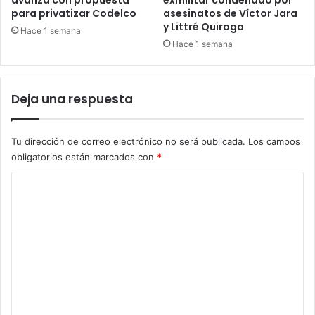
para privatizar Codelco
asesinatos de Víctor Jara
y Littré Quiroga
Hace 1 semana
Hace 1 semana
Deja una respuesta
Tu dirección de correo electrónico no será publicada.
Los campos
obligatorios están marcados con
*
C
o
m
e
n
t
a