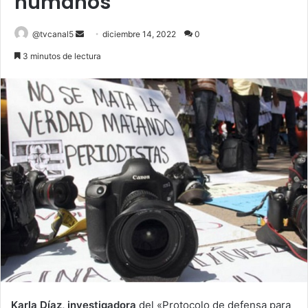
humanos”
Send
@tvcanal5
diciembre 14, 2022
0
an
3 minutos de lectura
email
Karla Díaz, investigadora
del «Protocolo de defensa para