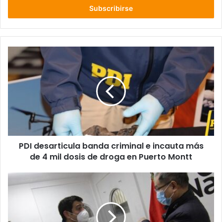
electrónico
PDI
desarticula
banda
criminal
e
incauta
más
de
4
PDI desarticula banda criminal e incauta más
mil
dosis
de 4 mil dosis de droga en Puerto Montt
de
droga
Embajadas
en
de
Puerto
Vietnam,
Montt
Malasia,
Tailandia,