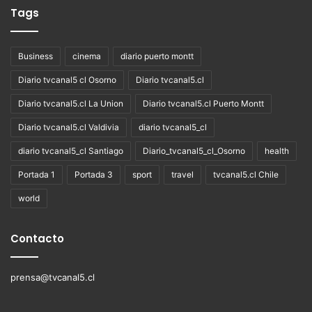
Tags
Business
cinema
diario puerto montt
Diario tvcanal5 cl Osorno
Diario tvcanal5.cl
Diario tvcanal5.cl La Union
Diario tvcanal5.cl Puerto Montt
Diario tvcanal5.cl Valdivia
diario tvcanal5_cl
diario tvcanal5_cl Santiago
Diario_tvcanal5_cl_Osorno
health
Portada 1
Portada 3
sport
travel
tvcanal5.cl Chile
world
Contacto
prensa@tvcanal5.cl