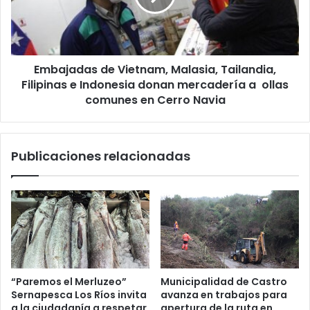
Filipinas
e
Indonesia
donan
Embajadas de Vietnam, Malasia, Tailandia,
mercadería
a
Filipinas e Indonesia donan mercadería a ollas
ollas
comunes en Cerro Navia
comunes
en
Cerro
Publicaciones relacionadas
Navia
“Paremos el Merluzeo”
Municipalidad de Castro
Sernapesca Los Ríos invita
avanza en trabajos para
a la ciudadanía a respetar
apertura de la ruta en