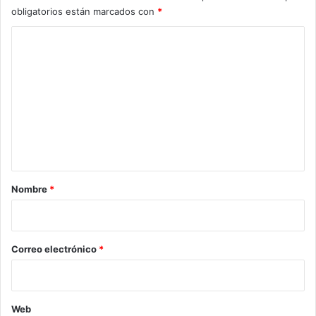
obligatorios están marcados con
*
C
o
m
e
n
t
a
r
Nombre
*
i
o
*
Correo electrónico
*
Web