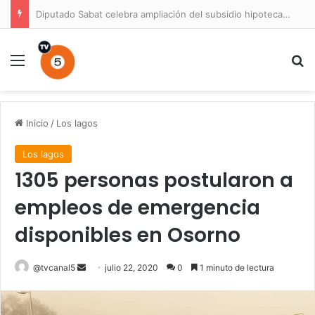
Diputado Sabat celebra ampliación del subsidio hipotecario con viviendas de hasta 6.000 UF
Menú
B
Inicio
/
Los lagos
Los lagos
1305 personas postularon a
empleos de emergencia
disponibles en Osorno
Send
@tvcanal5
julio 22, 2020
0
1 minuto de lectura
an
email