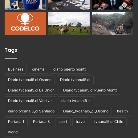
Tags
Business
cinema
diario puerto montt
Diario tvcanal5 cl Osorno
Diario tvcanal5.cl
Diario tvcanal5.cl La Union
Diario tvcanal5.cl Puerto Montt
Diario tvcanal5.cl Valdivia
diario tvcanal5_cl
diario tvcanal5_cl Santiago
Diario_tvcanal5_cl_Osorno
health
Portada 1
Portada 3
sport
travel
tvcanal5.cl Chile
world