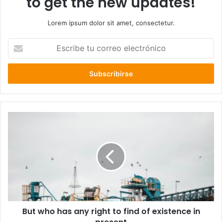
to get the new updates!
Lorem ipsum dolor sit amet, consectetur.
Escribe
tu
correo
electrónico
But
who
has
any
right
to
find
of
existence
But who has any right to find of existence in
in
present