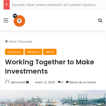
Diputado Sabat celebra ampliación del subsidio hipotecario con viviendas de hasta 6.000 UF
Menú
B
Inicio
/
Economy
Economy
Western
World
Working Together to Make
Investments
Send
@tvcanal5
enero 12, 2020
0
Menos de un minuto
an
email