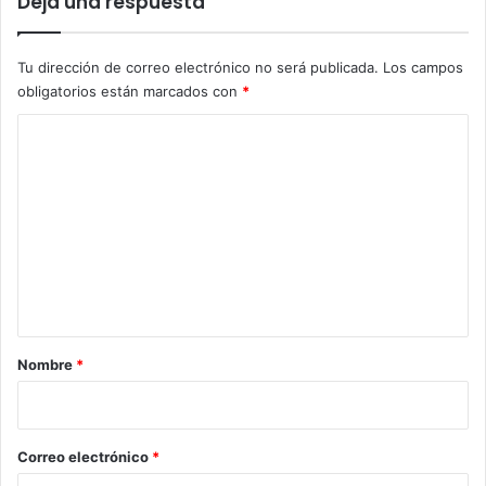
Deja una respuesta
Tu dirección de correo electrónico no será publicada.
Los campos
obligatorios están marcados con
*
C
o
m
e
n
t
a
r
Nombre
*
i
o
*
Correo electrónico
*