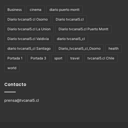
Business
cinema
diario puerto montt
Diario tvcanal5 cl Osorno
Diario tvcanal5.cl
Diario tvcanal5.cl La Union
Diario tvcanal5.cl Puerto Montt
Diario tvcanal5.cl Valdivia
diario tvcanal5_cl
diario tvcanal5_cl Santiago
Diario_tvcanal5_cl_Osorno
health
Portada 1
Portada 3
sport
travel
tvcanal5.cl Chile
world
Contacto
prensa@tvcanal5.cl