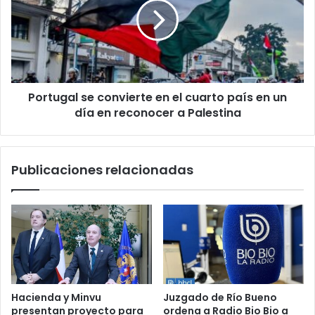
en
el
cuarto
país
en
un
Portugal se convierte en el cuarto país en un
día
en
día en reconocer a Palestina
reconocer
a
Palestina
Publicaciones relacionadas
Hacienda y Minvu
Juzgado de Río Bueno
presentan proyecto para
ordena a Radio Bio Bio a