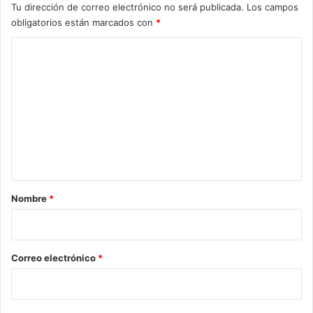
Tu dirección de correo electrónico no será publicada.
Los campos
obligatorios están marcados con
*
C
o
m
e
n
t
a
r
Nombre
*
i
o
*
Correo electrónico
*