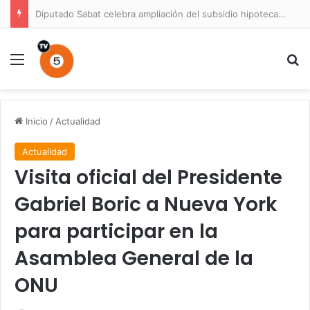
Diputado Sabat celebra ampliación del subsidio hipotecario con viviendas de hasta 6.000 UF
Menú
B
Inicio
/
Actualidad
Actualidad
Visita oficial del Presidente
Gabriel Boric a Nueva York
para participar en la
Asamblea General de la
ONU