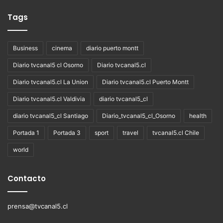
Tags
Business
cinema
diario puerto montt
Diario tvcanal5 cl Osorno
Diario tvcanal5.cl
Diario tvcanal5.cl La Union
Diario tvcanal5.cl Puerto Montt
Diario tvcanal5.cl Valdivia
diario tvcanal5_cl
diario tvcanal5_cl Santiago
Diario_tvcanal5_cl_Osorno
health
Portada 1
Portada 3
sport
travel
tvcanal5.cl Chile
world
Contacto
prensa@tvcanal5.cl