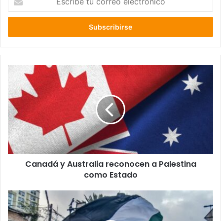
tu
correo
electrónico
Canadá
y
Australia
reconocen
a
Palestina
como
Estado
Canadá y Australia reconocen a Palestina
como Estado
Portugal
se
convierte