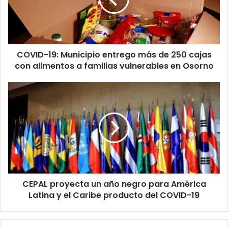
de
250
cajas
con
COVID-19: Municipio entrego más de 250 cajas
alimentos
a
con alimentos a familias vulnerables en Osorno
familias
vulnerables
CEPAL
en
proyecta
Osorno
un
año
negro
para
América
Latina
y
CEPAL proyecta un año negro para América
el
Caribe
Latina y el Caribe producto del COVID-19
producto
del
COVID-