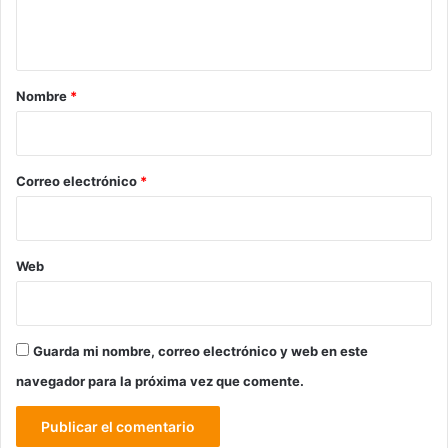
n
t
a
r
Nombre
*
i
o
*
Correo electrónico
*
Web
Guarda mi nombre, correo electrónico y web en este
navegador para la próxima vez que comente.