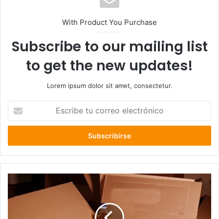
With Product You Purchase
Subscribe to our mailing list
to get the new updates!
Lorem ipsum dolor sit amet, consectetur.
Escribe
tu
correo
electrónico
COVID-
19:
Municipio
entrego
más