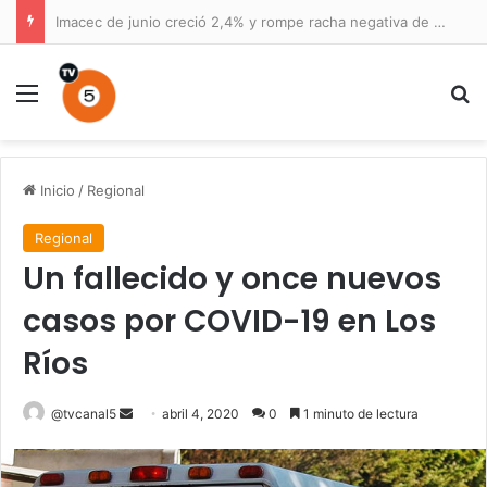
Imacec de junio creció 2,4% y rompe racha negativa de cinco meses
Menú
B
Inicio
/
Regional
Regional
Un fallecido y once nuevos
casos por COVID-19 en Los
Ríos
Send
@tvcanal5
abril 4, 2020
0
1 minuto de lectura
an
email