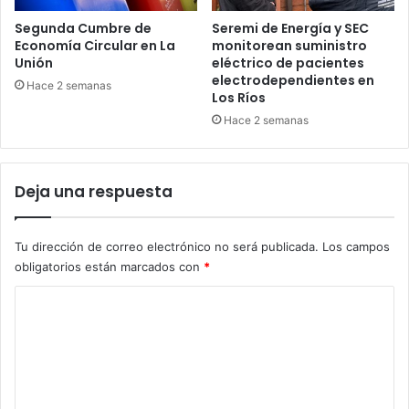
Segunda Cumbre de
Seremi de Energía y SEC
Economía Circular en La
monitorean suministro
Unión
eléctrico de pacientes
electrodependientes en
Hace 2 semanas
Los Ríos
Hace 2 semanas
Deja una respuesta
Tu dirección de correo electrónico no será publicada.
Los campos
obligatorios están marcados con
*
C
o
m
e