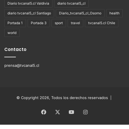
Diario tvcanal5.cl Valdivia
diario tvcanal5_cl
diario tvcanal5_cl Santiago
Diario_tvcanal5_cl_Osorno
health
Portada 1
Portada 3
sport
travel
tvcanal5.cl Chile
world
Contacto
prensa@tvcanal5.cl
© Copyright 2026, Todos los derechos reservados |
Facebook
X
YouTube
Instagram