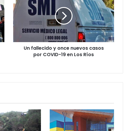
y
once
nuevos
casos
por
COVID-
19
Un fallecido y once nuevos casos
en
Los
por COVID-19 en Los Ríos
Ríos