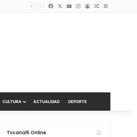
Facebook
X
YouTube
Instagram
Acceso
Publicación al a
Barra lateral
Diputado Sabat celebra ampliación del subsidio hipotecario con viviendas de hasta 6.000 UF
CULTURA
ACTUALIDAD
DEPORTE
Tvcanal5 Online