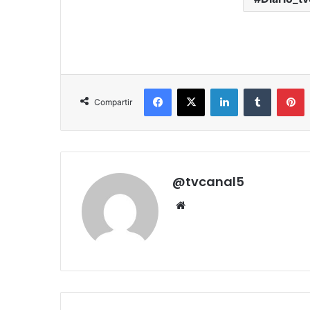
Facebook
X
LinkedIn
Tumblr
P
Compartir
@tvcanal5
Sitio
web