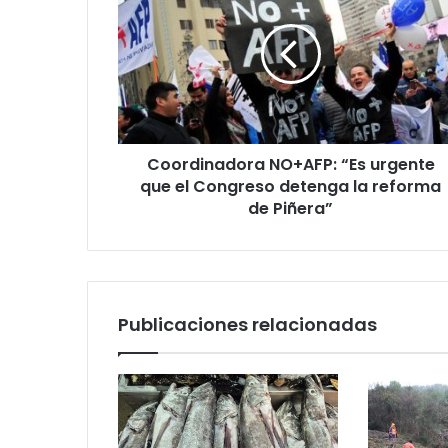
“Es
urgente
que
el
Congreso
detenga
la
Coordinadora NO+AFP: “Es urgente
reforma
de
que el Congreso detenga la reforma
Piñera”
de Piñera”
Publicaciones relacionadas