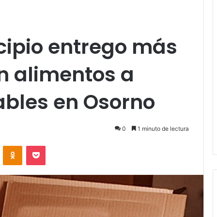
cipio entrego más
n alimentos a
ables en Osorno
0
1 minuto de lectura
VKontakte
Odnoklassniki
Pocket