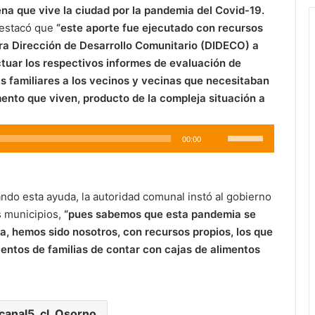
na que vive la ciudad por la pandemia del Covid-19.
estacó que
“este aporte fue ejecutado con recursos
ra Dirección de Desarrollo Comunitario (DIDECO) a
ctuar los respectivos informes de evaluación de
as familiares a los vecinos y vecinas que necesitaban
ento que viven, producto de la compleja situación a
Utiliza
00:00
las
teclas
de
ando esta ayuda, la autoridad comunal instó al gobierno
flecha
os municipios,
“pues sabemos que esta pandemia se
arriba/abajo
, hemos sido nosotros, con recursos propios, los que
para
ientos de familias de contar con cajas de alimentos
aumentar
o
disminuir
el
vcanal5_cl_Osorno