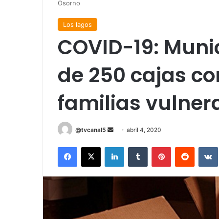
Osorno
Los lagos
COVID-19: Muni
de 250 cajas co
familias vulner
Send
@tvcanal5
abril 4, 2020
an
Facebook
X
LinkedIn
Tumblr
Pinterest
Reddit
email