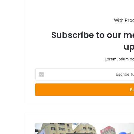
With Pro
Subscribe to our ma
up
Lorem ipsum dol
Escribe
tu
correo
electrónico
Coordinadora
NO+AFP: