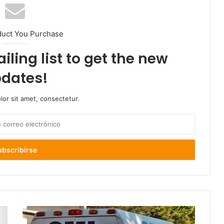
duct You Purchase
iling list to get the new
dates!
or sit amet, consectetur.
Un
fallecido