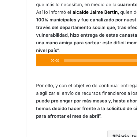
que más lo necesitan, en medio de la
cuarente
Así lo informó el
alcalde Jaime Bertin,
quien d
100% municipales y fue canalizado por nuest
través del departamento social que, tras efe
vulnerabilidad, hizo entrega de estas canast
una mano amiga para sortear este difícil mom
nivel país”.
Reproductor
00:00
de
audio
Por ello, y con el objetivo de continuar entreg
a agilizar el envío de recursos financieros a l
puede prolongar por más meses y, hasta ahora
hemos debido hacer frente a la solicitud de c
para afrontar el mes de abril”.
Diario_t