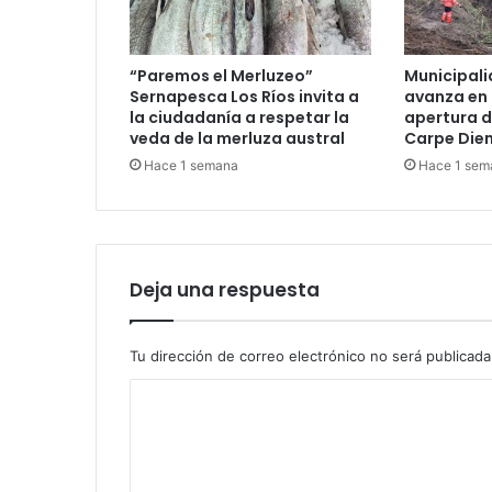
“Paremos el Merluzeo”
Municipali
Sernapesca Los Ríos invita a
avanza en 
la ciudadanía a respetar la
apertura d
veda de la merluza austral
Carpe Die
Hace 1 semana
Hace 1 sem
Deja una respuesta
Tu dirección de correo electrónico no será publicada
C
o
m