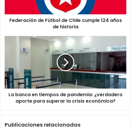
124
años
de
Federación de Fútbol de Chile cumple 124 años
historia
de historia
La
banca
en
tiempos
de
pandemia:
¿verdadero
aporte
para
La banca en tiempos de pandemia: ¿verdadero
superar
la
aporte para superar la crisis económica?
crisis
económica?
Publicaciones relacionadas