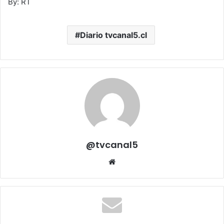
By: RT
Diario tvcanal5.cl
@tvcanal5
Sitio
web