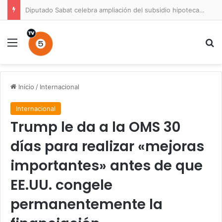
Diputado Sabat celebra ampliación del subsidio hipotecario con viviendas de hasta 6.000 UF
Menú
B
Inicio
/
Internacional
Internacional
Trump le da a la OMS 30
días para realizar «mejoras
importantes» antes de que
EE.UU. congele
permanentemente la