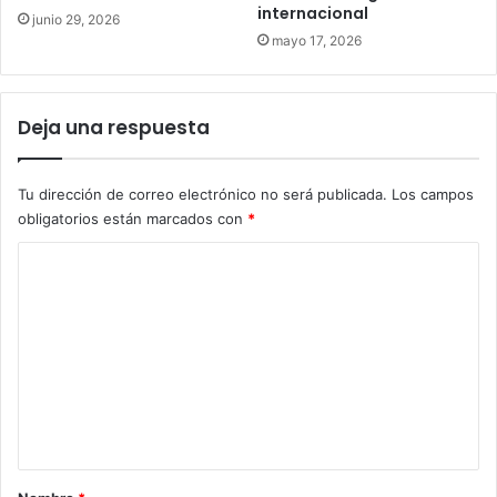
internacional
junio 29, 2026
mayo 17, 2026
Deja una respuesta
Tu dirección de correo electrónico no será publicada.
Los campos
obligatorios están marcados con
*
C
o
m
e
n
t
a
r