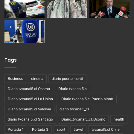
Tags
Business
cinema
diario puerto montt
Diario tvcanal5 cl Osorno
Diario tvcanal5.cl
Diario tvcanal5.cl La Union
Diario tvcanal5.cl Puerto Montt
Diario tvcanal5.cl Valdivia
diario tvcanal5_cl
diario tvcanal5_cl Santiago
Diario_tvcanal5_cl_Osorno
health
Portada 1
Portada 3
sport
travel
tvcanal5.cl Chile