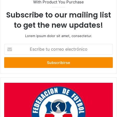
With Product You Purchase
Subscribe to our mailing list
to get the new updates!
Lorem ipsum dolor sit amet, consectetur.
Escribe
tu
correo
electrónico
Federación
de
Fútbol
de
Chile
cumple