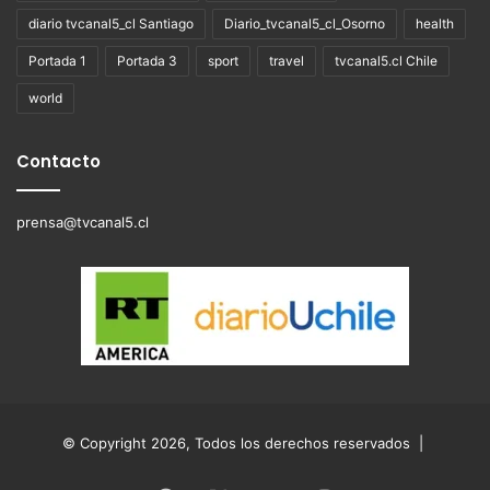
diario tvcanal5_cl Santiago
Diario_tvcanal5_cl_Osorno
health
Portada 1
Portada 3
sport
travel
tvcanal5.cl Chile
world
Contacto
prensa@tvcanal5.cl
© Copyright 2026, Todos los derechos reservados |