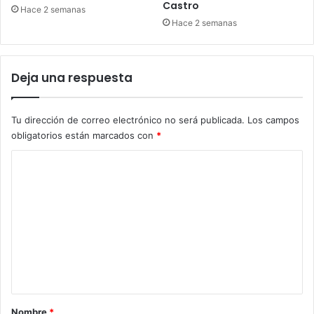
Castro
Hace 2 semanas
Hace 2 semanas
Deja una respuesta
Tu dirección de correo electrónico no será publicada.
Los campos
obligatorios están marcados con
*
C
o
m
e
n
t
a
r
Nombre
*