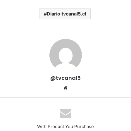
Diario tvcanal5.cl
@tvcanal5
Sitio
web
With Product You Purchase