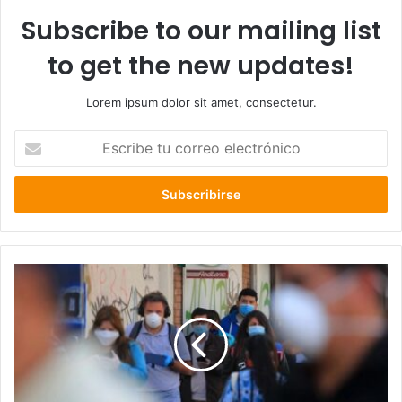
Subscribe to our mailing list
to get the new updates!
Lorem ipsum dolor sit amet, consectetur.
Escribe
tu
correo
electrónico
COVID-
19:
Minsal
reporta
1.336
casos
nuevos