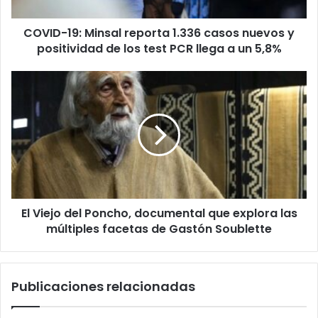
y
positividad
COVID-19: Minsal reporta 1.336 casos nuevos y
de
los
positividad de los test PCR llega a un 5,8%
test
PCR
El
llega
Viejo
a
del
un
Poncho,
5,8%
documental
que
explora
las
múltiples
El Viejo del Poncho, documental que explora las
facetas
de
múltiples facetas de Gastón Soublette
Gastón
Soublette
Publicaciones relacionadas