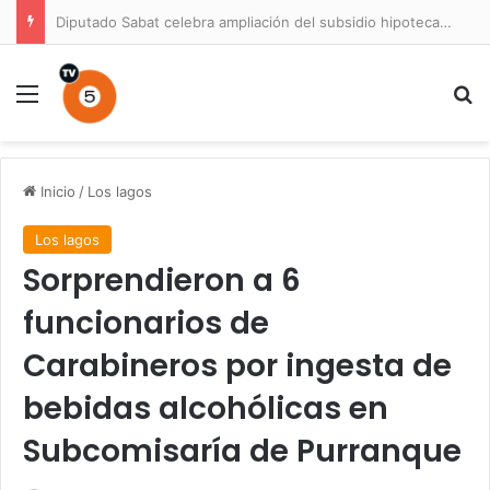
Diputado Sabat celebra ampliación del subsidio hipotecario con viviendas de hasta 6.000 UF
Menú
B
Inicio
/
Los lagos
Los lagos
Sorprendieron a 6
funcionarios de
Carabineros por ingesta de
bebidas alcohólicas en
Subcomisaría de Purranque