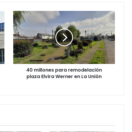
40
millones
para
remodelación
plaza
Elvira
Werner
en
La
40 millones para remodelación
Unión
plaza Elvira Werner en La Unión