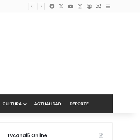
Facebook
X
YouTube
Instagram
Acceso
Publicación al a
Barra lateral
Diputado Sabat celebra ampliación del subsidio hipotecario con viviendas de hasta 6.000 UF
CULTURA
ACTUALIDAD
DEPORTE
Tvcanal5 Online