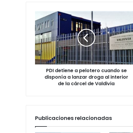
PDI
detiene
a
pelotero
cuando
se
disponía
a
lanzar
PDI detiene a pelotero cuando se
droga
al
disponía a lanzar droga al interior
interior
de la cárcel de Valdivia
de
la
cárcel
de
Valdivia
Publicaciones relacionadas