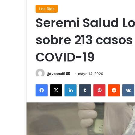
Los Ríos
Seremi Salud Lo
sobre 213 casos
COVID-19
Send
@tvcanal5
mayo 14, 2020
an
Facebook
X
LinkedIn
Tumblr
Pinterest
Reddit
email