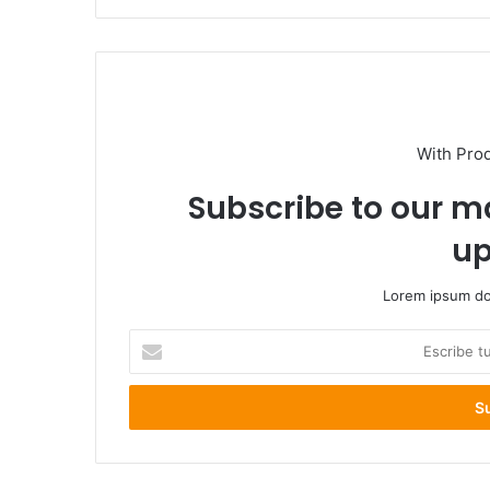
With Pro
Subscribe to our ma
up
Lorem ipsum dol
Escribe
tu
correo
electrónico