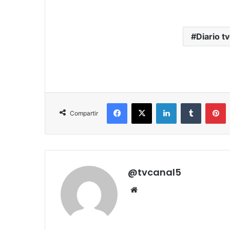
Diario tv
Facebook
X
LinkedIn
Tumblr
P
Compartir
@tvcanal5
Sitio
web