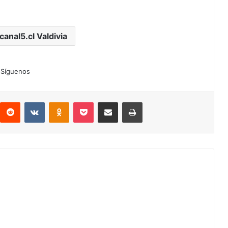
canal5.cl Valdivia
Síguenos
interest
Reddit
VKontakte
Odnoklassniki
Pocket
Compartir por correo electrónico
Imprimir