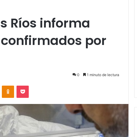
s Ríos informa
 confirmados por
0
1 minuto de lectura
VKontakte
Odnoklassniki
Pocket