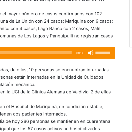
ra el mayor número de casos confirmados con 102
muna de La Unión con 24 casos; Mariquina con 9 casos;
anco con 4 casos; Lago Ranco con 2 casos; Máfil,
 comunas de Los Lagos y Panguipulli no registran casos
Utiliza
00:00
las
teclas
zadas, de ellas, 10 personas se encuentran internadas
de
ersonas están internadas en la Unidad de Cuidados
flecha
tilación mecánica.
arriba/abajo
n la UCI de la Clínica Alemana de Valdivia, 2 de ellas
para
aumentar
n el Hospital de Mariquina, en condición estable;
o
tienen dos pacientes internados.
disminuir
 día de hoy 286 personas se mantienen en cuarentena
el
 igual que los 57 casos activos no hospitalizados.
volumen.