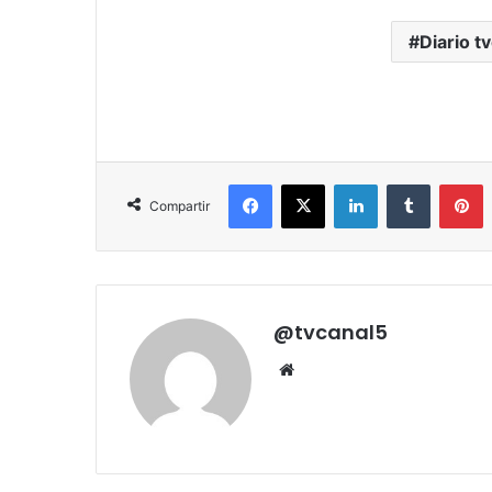
Diario tv
Facebook
X
LinkedIn
Tumblr
P
Compartir
@tvcanal5
Sitio
web