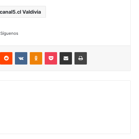
canal5.cl Valdivia
Síguenos
interest
Reddit
VKontakte
Odnoklassniki
Pocket
Compartir por correo electrónico
Imprimir