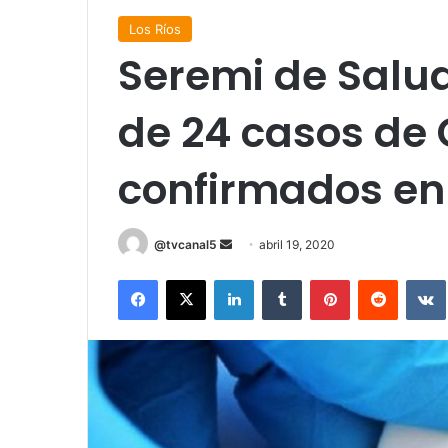
Los Ríos
Seremi de Salud
de 24 casos de
confirmados en
Send
@tvcanal5
abril 19, 2020
an
Facebook
X
LinkedIn
Tumblr
Pinterest
Reddit
email