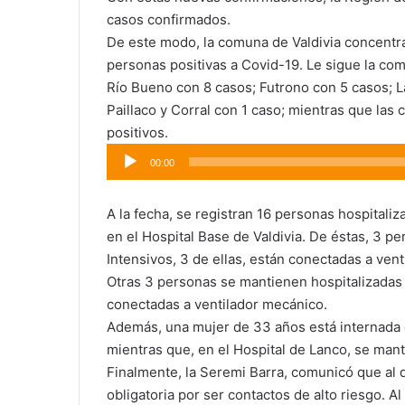
casos confirmados.
De este modo, la comuna de Valdivia concent
personas positivas a Covid-19. Le sigue la co
Río Bueno con 8 casos; Futrono con 5 casos; L
Paillaco y Corral con 1 caso; mientras que las
positivos.
Reproductor
00:00
de
audio
A la fecha, se registran 16 personas hospitali
en el Hospital Base de Valdivia. De éstas, 3 p
Intensivos, 3 de ellas, están conectadas a ven
Otras 3 personas se mantienen hospitalizadas e
conectadas a ventilador mecánico.
Además, una mujer de 33 años está internada e
mientras que, en el Hospital de Lanco, se man
Finalmente, la Seremi Barra, comunicó que al
obligatoria por ser contactos de alto riesgo. Al