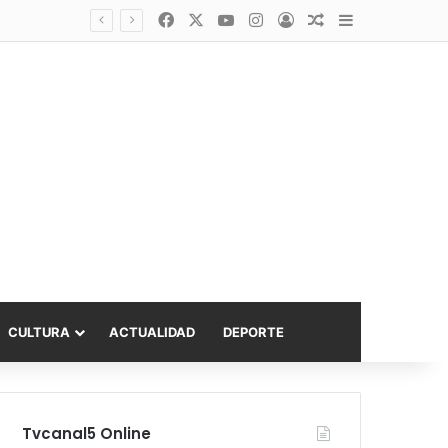
Facebook
X
YouTube
Instagram
Acceso
Publicación al a
Barra lateral
asta 6.000 UF
CULTURA
ACTUALIDAD
DEPORTE
Tvcanal5 Online