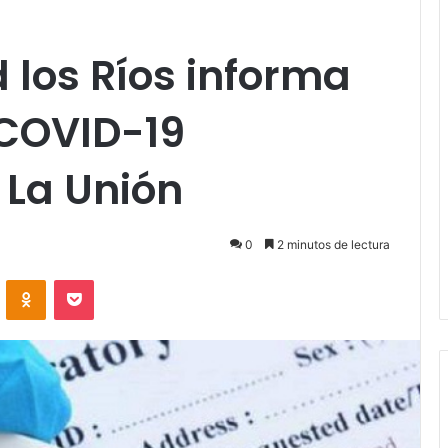
 los Ríos informa
 COVID-19
 La Unión
0
2 minutos de lectura
VKontakte
Odnoklassniki
Pocket