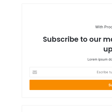
With Pro
Subscribe to our ma
up
Lorem ipsum dol
Escribe
tu
correo
electrónico