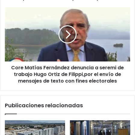
campañas
de
Core
plebiscito
Matías
Fernández
denuncia
a
seremi
de
trabajo
Hugo
Core Matías Fernández denuncia a seremi de
Ortiz
de
trabajo Hugo Ortiz de Filippi,por el envío de
Filippi,por
mensajes de texto con fines electorales
el
envío
de
Publicaciones relacionadas
mensajes
de
texto
con
fines