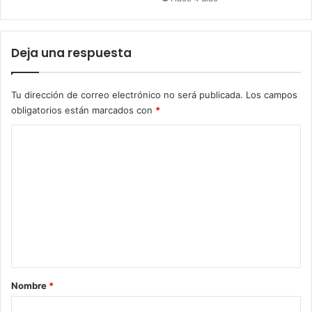
Deja una respuesta
Tu dirección de correo electrónico no será publicada.
Los campos
obligatorios están marcados con
*
C
o
m
e
n
t
a
r
Nombre
*
i