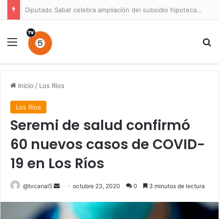
Diputado Sabat celebra ampliación del subsidio hipotecario con viviendas de hasta 6.000 UF
Menú
B
Inicio
/
Los Ríos
Los Ríos
Seremi de salud confirmó
60 nuevos casos de COVID-
19 en Los Ríos
Send
@tvcanal5
octubre 23, 2020
0
3 minutos de lectura
an
email