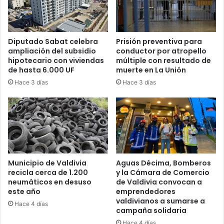
electorales
Diputado Sabat celebra
Prisión preventiva para
ampliación del subsidio
conductor por atropello
hipotecario con viviendas
múltiple con resultado de
de hasta 6.000 UF
muerte en La Unión
Hace 3 días
Hace 3 días
Municipio de Valdivia
Aguas Décima, Bomberos
recicla cerca de 1.200
y la Cámara de Comercio
neumáticos en desuso
de Valdivia convocan a
este año
emprendedores
valdivianos a sumarse a
Hace 4 días
campaña solidaria
Hace 4 días