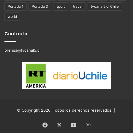
Portada 1
Portada 3
sport
travel
tvcanal5.cl Chile
world
Contacto
prensa@tvcanal5.cl
© Copyright 2026, Todos los derechos reservados |
Facebook
X
YouTube
Instagram