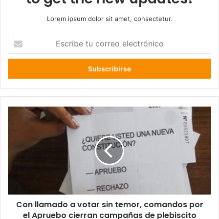
Lorem ipsum dolor sit amet, consectetur.
Escribe
tu
correo
electrónico
Con
llamado
a
votar
sin
temor,
comandos
por
el
Con llamado a votar sin temor, comandos por
Apruebo
cierran
el Apruebo cierran campañas de plebiscito