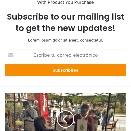
With Product You Purchase
Subscribe to our mailing list
to get the new updates!
Lorem ipsum dolor sit amet, consectetur.
Escribe
tu
correo
electrónico
Alcalde
Aldo
Pinuer
dispuso
la
atención