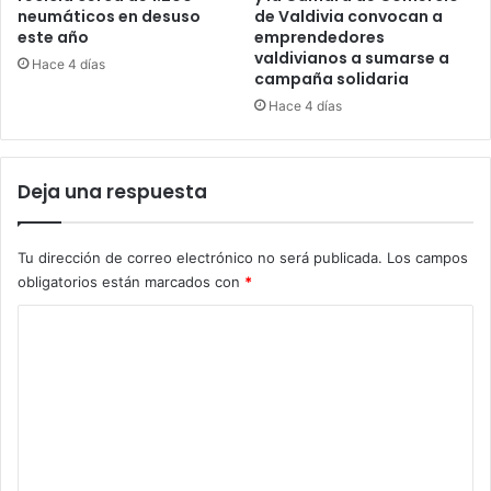
neumáticos en desuso
de Valdivia convocan a
este año
emprendedores
valdivianos a sumarse a
Hace 4 días
campaña solidaria
Hace 4 días
Deja una respuesta
Tu dirección de correo electrónico no será publicada.
Los campos
obligatorios están marcados con
*
C
o
m
e
n
t