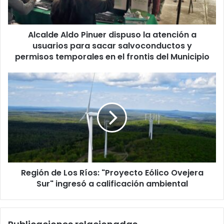
a
usuarios
para
Alcalde Aldo Pinuer dispuso la atención a
sacar
salvoconductos
usuarios para sacar salvoconductos y
y
permisos temporales en el frontis del Municipio
permisos
temporales
Región
en
de
el
Los
frontis
Ríos:
del
"Proyecto
Municipio
Eólico
Ovejera
Sur"
ingresó
Región de Los Ríos: "Proyecto Eólico Ovejera
a
calificación
Sur" ingresó a calificación ambiental
ambiental