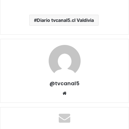
Diario tvcanal5.cl Valdivia
@tvcanal5
Sitio
web