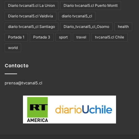
Diario tvcanal5.cl La Union
Diario tvcanal5.cl Puerto Montt
Diario tvcanal5.cl Valdivia
diario tvcanal5_cl
diario tvcanal5_cl Santiago
Diario_tvcanal5_cl_Osorno
health
Portada 1
Portada 3
sport
travel
tvcanal5.cl Chile
world
Contacto
prensa@tvcanal5.cl