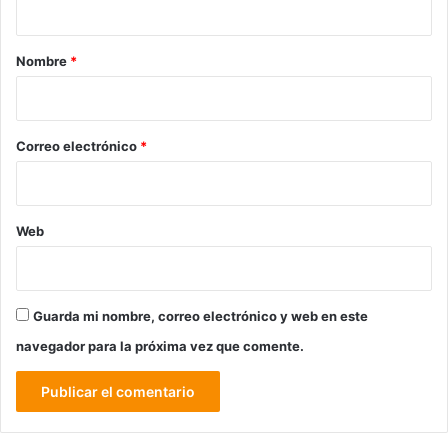
a
r
Nombre
*
i
o
*
Correo electrónico
*
Web
Guarda mi nombre, correo electrónico y web en este
navegador para la próxima vez que comente.