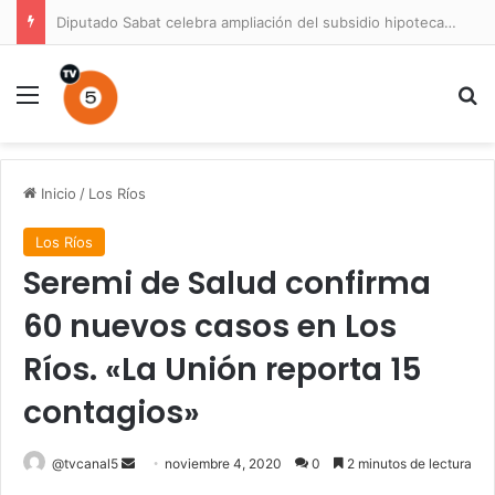
Diputado Sabat celebra ampliación del subsidio hipotecario con viviendas de hasta 6.000 UF
Menú
B
Inicio
/
Los Ríos
Los Ríos
Seremi de Salud confirma
60 nuevos casos en Los
Ríos. «La Unión reporta 15
contagios»
Send
@tvcanal5
noviembre 4, 2020
0
2 minutos de lectura
an