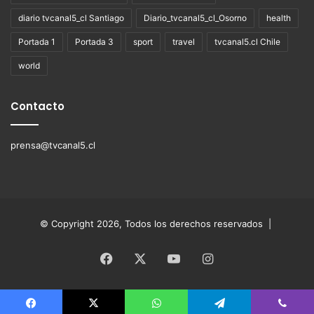
diario tvcanal5_cl Santiago
Diario_tvcanal5_cl_Osorno
health
Portada 1
Portada 3
sport
travel
tvcanal5.cl Chile
world
Contacto
prensa@tvcanal5.cl
© Copyright 2026, Todos los derechos reservados |
Facebook
X
YouTube
Instagram