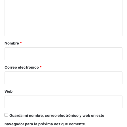
e
n
t
a
r
Nombre
*
i
o
*
Correo electrónico
*
Web
Guarda mi nombre, correo electrónico y web en este
navegador para la próxima vez que comente.