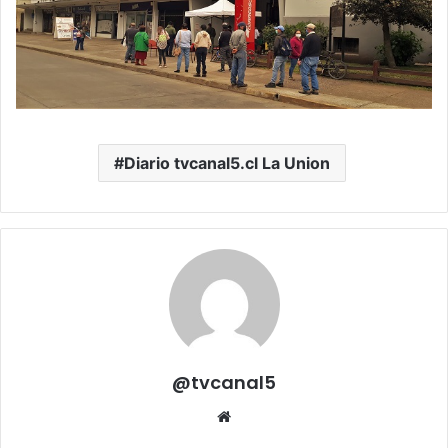
Diario tvcanal5.cl La Union
@tvcanal5
Sitio
web