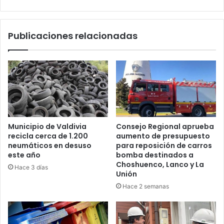
Unión
reporta
15
Publicaciones relacionadas
contagios"
Municipio de Valdivia
Consejo Regional aprueba
recicla cerca de 1.200
aumento de presupuesto
neumáticos en desuso
para reposición de carros
este año
bomba destinados a
Choshuenco, Lanco y La
Hace 3 días
Unión
Hace 2 semanas