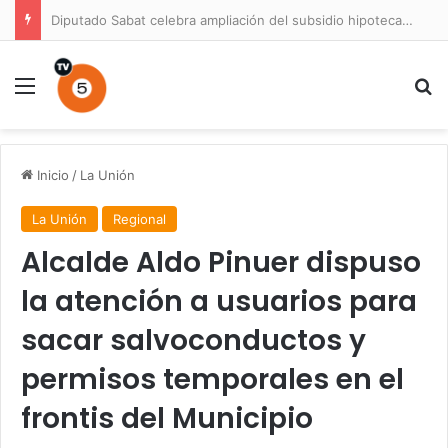
Diputado Sabat celebra ampliación del subsidio hipotecario con viviendas de hasta 6.000 UF
Menú
B
Inicio
/
La Unión
La Unión
Regional
Alcalde Aldo Pinuer dispuso
la atención a usuarios para
sacar salvoconductos y
permisos temporales en el
frontis del Municipio