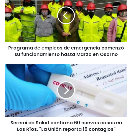
empleos
de
emergencia
comenzó
su
funcionamiento
hasta
Programa de empleos de emergencia comenzó
Marzo
en
su funcionamiento hasta Marzo en Osorno
Osorno
Seremi
de
Salud
confirma
60
nuevos
casos
en
Los
Seremi de Salud confirma 60 nuevos casos en
Ríos.
"La
Los Ríos. "La Unión reporta 15 contagios"