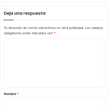
Deja una respuesta
Tu dirección de correo electrónico no será publicada.
Los campos
obligatorios están marcados con
*
C
o
m
e
n
t
a
r
Nombre
*
i
o