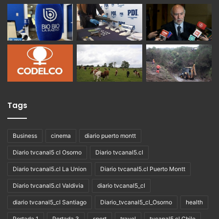
Tags
Business
cinema
diario puerto montt
Diario tvcanal5 cl Osorno
Diario tvcanal5.cl
Diario tvcanal5.cl La Union
Diario tvcanal5.cl Puerto Montt
Diario tvcanal5.cl Valdivia
diario tvcanal5_cl
diario tvcanal5_cl Santiago
Diario_tvcanal5_cl_Osorno
health
Portada 1
Portada 3
sport
travel
tvcanal5.cl Chile