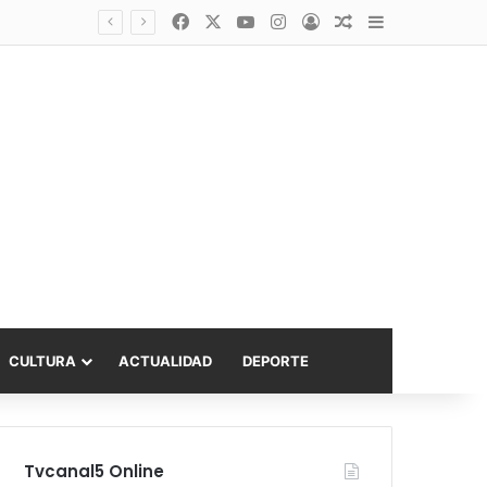
Facebook
X
YouTube
Instagram
Acceso
Publicación al a
Barra lateral
asta 6.000 UF
CULTURA
ACTUALIDAD
DEPORTE
Tvcanal5 Online