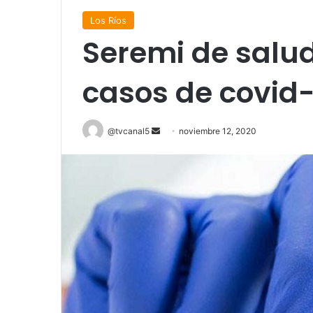
Los Ríos
Seremi de salud
casos de covid-
Send
@tvcanal5
noviembre 12, 2020
an
email