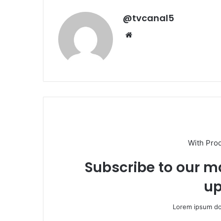
@tvcanal5
Sitio
web
With Pro
Subscribe to our ma
up
Lorem ipsum dol