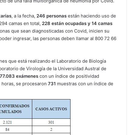
cto de una falla multiorgánica de neumonía por Covid.
tarias
, a la fecha,
246 personas
están haciendo uso de
 294 camas en total,
228 están ocupadas y 14 camas
onas que sean diagnosticadas con Covid, inicien su
poder ingresar, las personas deben llamar al 800 72 66
nes que está realizando el Laboratorio de Biología
boratorio de Virología de la Universidad Austral de
77.083 exámenes
con un índice de positividad
4 horas, se procesaron
731
muestras con un índice de