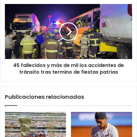
de
45
celebraciones
fallecidos
de
y
Fiestas
más
Patrias
de
mil
los
accidentes
de
45 fallecidos y más de mil los accidentes de
tránsito
tras
tránsito tras termino de fiestas patrias
termino
de
fiestas
Publicaciones relacionadas
patrias