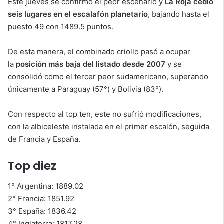
Este jueves se confirmó el peor escenario y
La Roja cedió
seis lugares en el escalafón planetario
, bajando hasta el
puesto 49 con 1489.5 puntos.
De esta manera, el combinado criollo pasó a ocupar
la
posición más baja del listado desde 2007
y se
consolidó como el tercer peor sudamericano, superando
únicamente a Paraguay (57°) y Bolivia (83°).
Con respecto al top ten, este no sufrió modificaciones,
con la albiceleste instalada en el primer escalón, seguida
de Francia y España.
Top diez
1° Argentina: 1889.02
2° Francia: 1851.92
3° España: 1836.42
4° Inglaterra: 1817.28