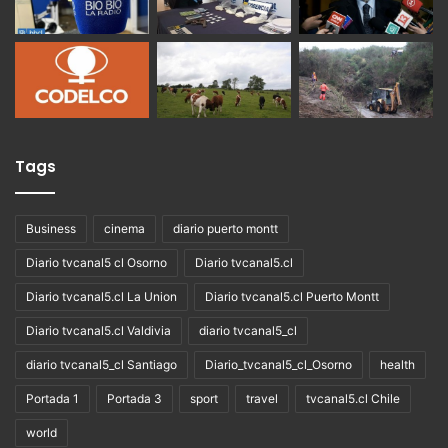
Tags
Business
cinema
diario puerto montt
Diario tvcanal5 cl Osorno
Diario tvcanal5.cl
Diario tvcanal5.cl La Union
Diario tvcanal5.cl Puerto Montt
Diario tvcanal5.cl Valdivia
diario tvcanal5_cl
diario tvcanal5_cl Santiago
Diario_tvcanal5_cl_Osorno
health
Portada 1
Portada 3
sport
travel
tvcanal5.cl Chile
world