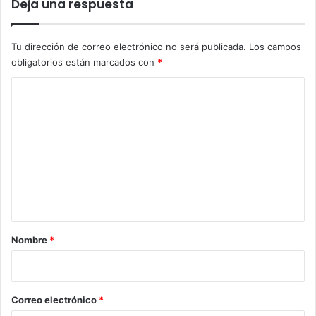
Deja una respuesta
Tu dirección de correo electrónico no será publicada.
Los campos
obligatorios están marcados con
*
C
o
m
e
n
t
a
r
Nombre
*
i
o
*
Correo electrónico
*