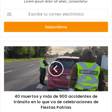
Lorem ipsum dolor sit amet, consectetur.
Escribe
tu
correo
electrónico
40
muertos
y
más
de
900
accidentes
de
tránsito
40 muertos y más de 900 accidentes de
en
lo
tránsito en lo que va de celebraciones de
que
Fiestas Patrias
va