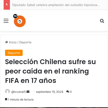
Diputado Sabat celebra ampliación del subsidio hipotecario con viviendas de hasta 6.000 UF
Menú
B
Inicio
/
Deporte
Deporte
Selección Chilena sufre su
peor caída en el ranking
FIFA en 17 años
Send
@tvcanal5
septiembre 19, 2024
0
an
1 minuto de lectura
email