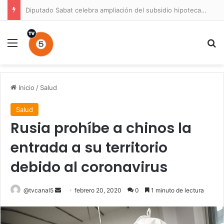
Diputado Sabat celebra ampliación del subsidio hipotecario con viviendas de hasta 6.000 UF
Menú
B
Inicio
/
Salud
Salud
Rusia prohíbe a chinos la
entrada a su territorio
debido al coronavirus
Send
@tvcanal5
febrero 20, 2020
0
1 minuto de lectura
an
email