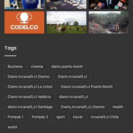
Tags
Business
cinema
diario puerto montt
Diario tvcanal5 cl Osorno
Diario tvcanal5.cl
Diario tvcanal5.cl La Union
Diario tvcanal5.cl Puerto Montt
Diario tvcanal5.cl Valdivia
diario tvcanal5_cl
diario tvcanal5_cl Santiago
Diario_tvcanal5_cl_Osorno
health
Portada 1
Portada 3
sport
travel
tvcanal5.cl Chile
world