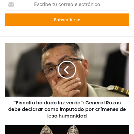
Escribe
tu
correo
electrónico
“Fiscalía
ha
dado
luz
verde”:
General
Rozas
debe
declarar
“Fiscalía ha dado luz verde”: General Rozas
como
imputado
debe declarar como imputado por crímenes de
por
lesa humanidad
crímenes
de
Camila
lesa