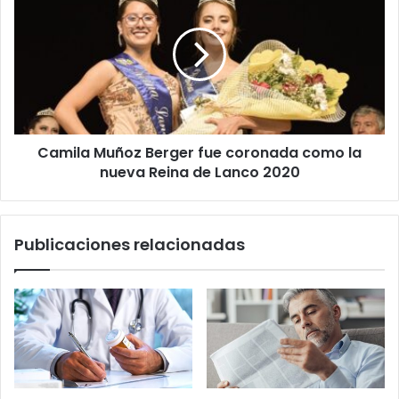
Muñoz
humanidad
Berger
fue
coronada
como
la
nueva
Reina
Camila Muñoz Berger fue coronada como la
de
Lanco
nueva Reina de Lanco 2020
2020
Publicaciones relacionadas