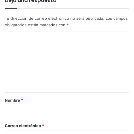
Deja una respuesta
Tu dirección de correo electrónico no será publicada.
Los campos
obligatorios están marcados con
*
C
o
m
e
n
t
a
r
Nombre
*
i
o
*
Correo electrónico
*