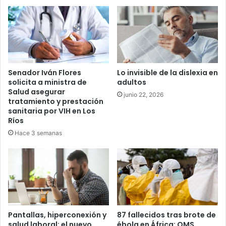
de
contagios
Senador Iván Flores
Lo invisible de la dislexia en
solicita a ministra de
adultos
Salud asegurar
junio 22, 2026
tratamiento y prestación
sanitaria por VIH en Los
Ríos
Hace 3 semanas
Pantallas, hiperconexión y
87 fallecidos tras brote de
salud laboral: el nuevo
ébola en África: OMS