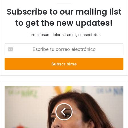
Subscribe to our mailing list
to get the new updates!
Lorem ipsum dolor sit amet, consectetur.
Escribe
tu
correo
electrónico
Querella
contra
defensora
de
la
niñez
por