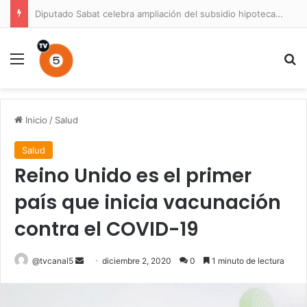
Diputado Sabat celebra ampliación del subsidio hipotecario con viviendas de hasta 6.000 UF
Menú
B
Inicio
/
Salud
Salud
Reino Unido es el primer
país que inicia vacunación
contra el COVID-19
Send
@tvcanal5
diciembre 2, 2020
0
1 minuto de lectura
an
email