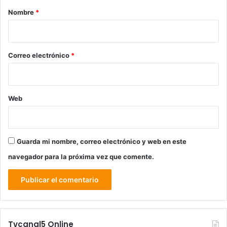
r
Nombre
*
i
o
*
Correo electrónico
*
Web
Guarda mi nombre, correo electrónico y web en este
navegador para la próxima vez que comente.
Tvcanal5 Online