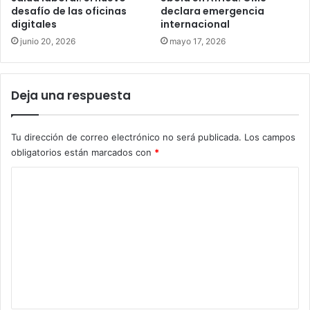
desafío de las oficinas
declara emergencia
digitales
internacional
junio 20, 2026
mayo 17, 2026
Deja una respuesta
Tu dirección de correo electrónico no será publicada.
Los campos
obligatorios están marcados con
*
C
o
m
e
n
t
a