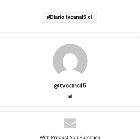
Diario tvcanal5.cl
@tvcanal5
Sitio
web
With Product You Purchase