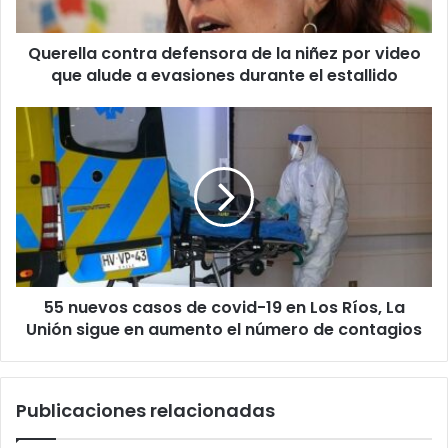
video
que
Querella contra defensora de la niñez por video
alude
a
que alude a evasiones durante el estallido
evasiones
durante
55
el
nuevos
estallido
casos
de
covid-
19
en
Los
Ríos,
55 nuevos casos de covid-19 en Los Ríos, La
La
Unión
Unión sigue en aumento el número de contagios
sigue
en
aumento
Publicaciones relacionadas
el
número