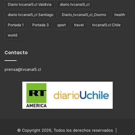
Diario tvcanal5.cl Valdivia
diario tvcanal5_cl
diario tvcanal5_cl Santiago
Diario_tvcanal5_cl_Osorno
health
Portada 1
Portada 3
sport
travel
tvcanal5.cl Chile
world
Contacto
prensa@tvcanal5.cl
© Copyright 2026, Todos los derechos reservados |