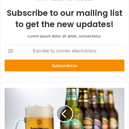
Subscribe to our mailing list
to get the new updates!
Lorem ipsum dolor sit amet, consectetur.
Escribe
tu
correo
electrónico
Kunstmann
es
elegida
por
quinta
vez
como