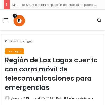
Diputado Sabat celebra ampliación del subsidio hipotecario con viviendas de hasta 6.000 UF
Menú
B
Inicio
/
Los lagos
Los lagos
Región de Los Lagos cuenta
con carro móvil de
telecomunicaciones para
emergencias
Send
@tvcanal5
abril 20, 2025
0
2 minutos de lectura
an