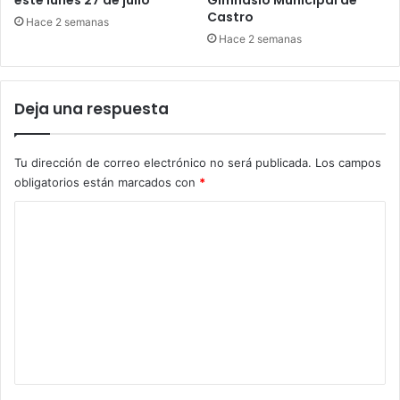
este lunes 27 de julio
Gimnasio Municipal de
Castro
Hace 2 semanas
Hace 2 semanas
Deja una respuesta
Tu dirección de correo electrónico no será publicada.
Los campos
obligatorios están marcados con
*
C
o
m
e
n
t
a