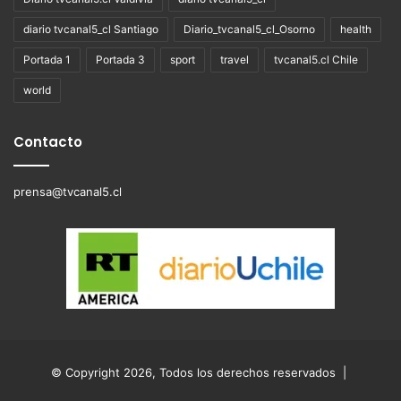
diario tvcanal5_cl Santiago
Diario_tvcanal5_cl_Osorno
health
Portada 1
Portada 3
sport
travel
tvcanal5.cl Chile
world
Contacto
prensa@tvcanal5.cl
© Copyright 2026, Todos los derechos reservados |