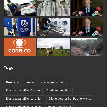
Tags
Business
cinema
diario puerto montt
Diario tvcanal5 cl Osorno
Diario tvcanal5.cl
Diario tvcanal5.cl La Union
Diario tvcanal5.cl Puerto Montt
Diario tvcanal5.cl Valdivia
diario tvcanal5_cl