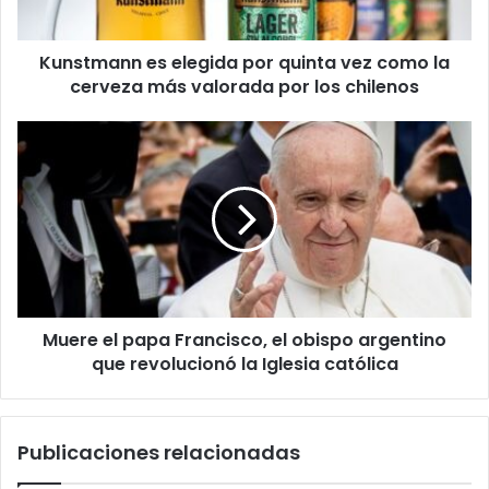
la
cerveza
Kunstmann es elegida por quinta vez como la
más
valorada
cerveza más valorada por los chilenos
por
los
Muere
chilenos
el
papa
Francisco,
el
obispo
argentino
que
revolucionó
Muere el papa Francisco, el obispo argentino
la
Iglesia
que revolucionó la Iglesia católica
católica
Publicaciones relacionadas