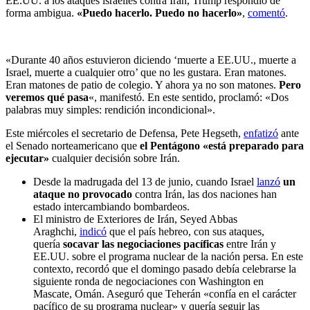
EE.UU. a los ataques israelíes contra Irán, Trump respondió de
forma ambigua.
«Puedo hacerlo. Puedo no hacerlo»
,
comentó
.
«Durante 40 años estuvieron diciendo ‘muerte a EE.UU., muerte a
Israel, muerte a cualquier otro’ que no les gustara. Eran matones.
Eran matones de patio de colegio. Y ahora ya no son matones.
Pero
veremos qué pasa
«, manifestó. En este sentido, proclamó: «Dos
palabras muy simples: rendición incondicional».
Este miércoles el secretario de Defensa, Pete Hegseth,
enfatizó
ante
el Senado norteamericano que
el Pentágono «está preparado para
ejecutar»
cualquier decisión sobre Irán.
Desde la madrugada del 13 de junio, cuando Israel
lanzó
un
ataque no provocado
contra Irán, las dos naciones han
estado intercambiando bombardeos.
El ministro de Exteriores de Irán, Seyed Abbas
Araghchi,
indicó
que el país hebreo, con sus ataques,
quería
socavar las negociaciones pacíficas
entre Irán y
EE.UU. sobre el programa nuclear de la nación persa. En este
contexto, recordó que el domingo pasado debía celebrarse la
siguiente ronda de negociaciones con Washington en
Mascate, Omán. Aseguró que Teherán «confía en el carácter
pacífico de su programa nuclear» y quería seguir las