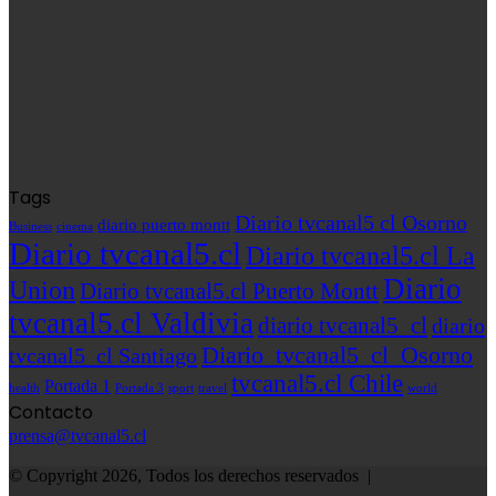
Tags
Diario tvcanal5 cl Osorno
diario puerto montt
Business
cinema
Diario tvcanal5.cl
Diario tvcanal5.cl La
Diario
Union
Diario tvcanal5.cl Puerto Montt
tvcanal5.cl Valdivia
diario tvcanal5_cl
diario
Diario_tvcanal5_cl_Osorno
tvcanal5_cl Santiago
tvcanal5.cl Chile
Portada 1
sport
health
Portada 3
travel
world
Contacto
prensa@tvcanal5.cl
© Copyright 2026, Todos los derechos reservados |