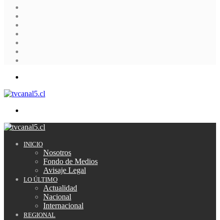
Facebook
X
YouTube
Instagram
Acceso
Publicación
al
Barra
azar
lateral
Menú
Buscar
por
INICIO
Nosotros
Fondo de Medios
Avisaje Legal
LO ÚLTIMO
Actualidad
Nacional
Internacional
REGIONAL