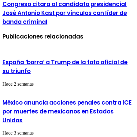
"firme"
Congreso
Congreso citara al candidato presidencial
contra
citara
José Antonio Kast por vínculos con líder de
Israel:
al
"No
candidato
banda criminal
mostraremos
presidencial
piedad"
José
Publicaciones relacionadas
Antonio
Kast
por
vínculos
con
España ‘borra’ a Trump de la foto oficial de
líder
de
su triunfo
banda
criminal
Hace 2 semanas
México anuncia acciones penales contra ICE
por muertes de mexicanos en Estados
Unidos
Hace 3 semanas