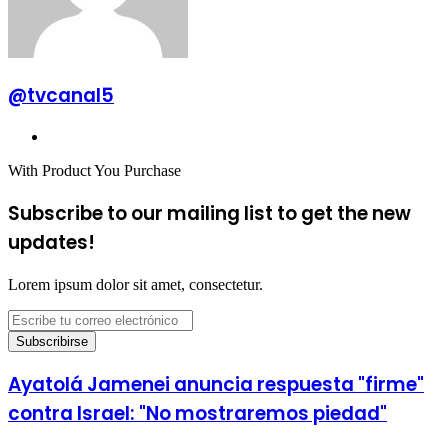
@tvcanal5
Sitio
web
With Product You Purchase
Subscribe to our mailing list to get the new
updates!
Lorem ipsum dolor sit amet, consectetur.
Escribe
tu
correo
electrónico
Ayatolá
Ayatolá Jamenei anuncia respuesta "firme"
Jamenei
contra Israel: "No mostraremos piedad"
anuncia
respuesta