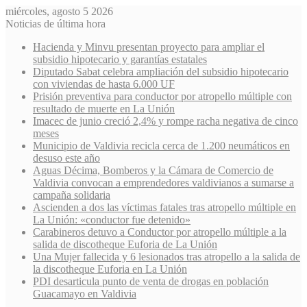
miércoles, agosto 5 2026
Noticias de última hora
Hacienda y Minvu presentan proyecto para ampliar el
subsidio hipotecario y garantías estatales
Diputado Sabat celebra ampliación del subsidio hipotecario
con viviendas de hasta 6.000 UF
Prisión preventiva para conductor por atropello múltiple con
resultado de muerte en La Unión
Imacec de junio creció 2,4% y rompe racha negativa de cinco
meses
Municipio de Valdivia recicla cerca de 1.200 neumáticos en
desuso este año
Aguas Décima, Bomberos y la Cámara de Comercio de
Valdivia convocan a emprendedores valdivianos a sumarse a
campaña solidaria
Ascienden a dos las víctimas fatales tras atropello múltiple en
La Unión: «conductor fue detenido»
Carabineros detuvo a Conductor por atropello múltiple a la
salida de discotheque Euforia de La Unión
Una Mujer fallecida y 6 lesionados tras atropello a la salida de
la discotheque Euforia en La Unión
PDI desarticula punto de venta de drogas en población
Guacamayo en Valdivia