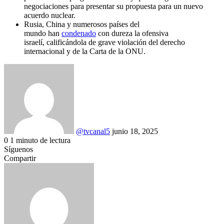
negociaciones para presentar su propuesta para un nuevo
acuerdo nuclear.
Rusia, China y numerosos países del
mundo han
condenado
con dureza la ofensiva
israelí, calificándola de grave violación del derecho
internacional y de la Carta de la ONU.
Send
an
email
@tvcanal5
junio 18, 2025
0
1 minuto de lectura
Facebook
X
LinkedIn
Tumblr
Pinterest
Reddit
VKontakte
Odnoklassniki
Pocket
Síguenos
Compartir
Facebook
X
LinkedIn
Tumblr
Pinterest
Reddit
VKontakte
Odnoklassniki
Pocket
Compartir
Imprimir
por
correo
electrónico