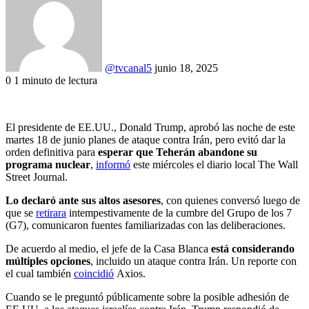
email
@tvcanal5
junio 18, 2025
0
1 minuto de lectura
Facebook
X
LinkedIn
Tumblr
Pinterest
Reddit
VKontakte
Odnoklassniki
Pocket
El presidente de EE.UU., Donald Trump, aprobó las noche de este
martes 18 de junio planes de ataque contra Irán, pero evitó dar la
orden definitiva para
esperar que Teherán abandone su
programa nuclear
,
informó
este miércoles el diario local The Wall
Street Journal.
Lo declaró ante sus altos asesores
, con quienes conversó luego de
que se
retirara
intempestivamente de la cumbre del Grupo de los 7
(G7), comunicaron fuentes familiarizadas con las deliberaciones.
De acuerdo al medio, el jefe de la Casa Blanca
está considerando
múltiples opciones
, incluido un ataque contra Irán. Un reporte con
el cual también
coincidió
Axios.
Cuando se le preguntó públicamente sobre la posible adhesión de