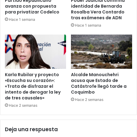
Partido Republicano
Poder Judicial confirma
avanza con propuesta
identidad de Bernarda
para privatizar Codelco
Rosalba Vera Contardo
tras exámenes de ADN
Hace 1 semana
Hace 1 semana
Karla Rubilar y proyecto
Alcalde Manouchehri
«Escucha su corazón»:
acusa que Estado de
«Trata de disfrazar el
Catástrofe llegó tarde a
intento de derogar la ley
Coquimbo
de tres causales»
Hace 2 semanas
Hace 2 semanas
Deja una respuesta