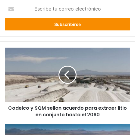
Escribe
tu
correo
electrónico
Codelco
y
SQM
sellan
acuerdo
para
extraer
litio
en
Codelco y SQM sellan acuerdo para extraer litio
conjunto
hasta
en conjunto hasta el 2060
el
2060
Codelco-
SQM: