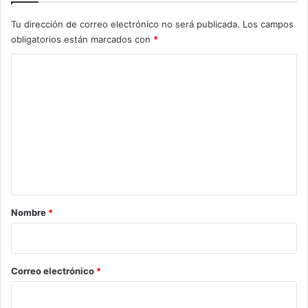
Tu dirección de correo electrónico no será publicada.
Los campos
obligatorios están marcados con
*
C
o
m
e
n
t
a
r
Nombre
*
i
o
*
Correo electrónico
*