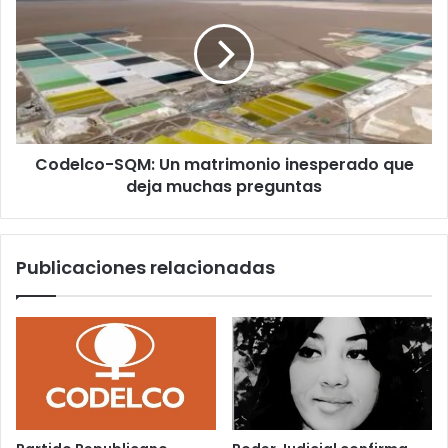
Un
matrimonio
inesperado
que
deja
muchas
preguntas
Codelco-SQM: Un matrimonio inesperado que
deja muchas preguntas
Publicaciones relacionadas