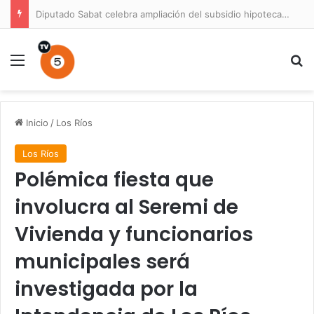
Diputado Sabat celebra ampliación del subsidio hipotecario con viviendas de hasta 6.000 UF
Menú
B
Inicio
/
Los Ríos
Los Ríos
Polémica fiesta que
involucra al Seremi de
Vivienda y funcionarios
municipales será
investigada por la