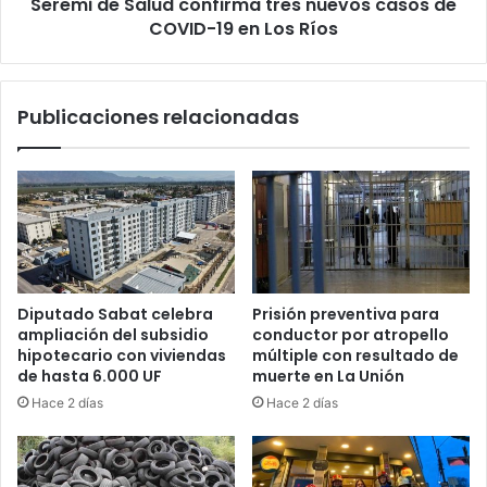
Seremi de Salud confirma tres nuevos casos de
19
en
COVID-19 en Los Ríos
Los
Ríos
Publicaciones relacionadas
Diputado Sabat celebra
Prisión preventiva para
ampliación del subsidio
conductor por atropello
hipotecario con viviendas
múltiple con resultado de
de hasta 6.000 UF
muerte en La Unión
Hace 2 días
Hace 2 días