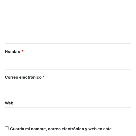
m
e
n
t
a
r
Nombre
*
i
o
*
Correo electrónico
*
Web
Guarda mi nombre, correo electrónico y web en este