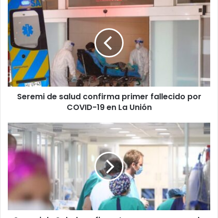
Seremi
de
salud
confirma
primer
fallecido
por
COVID-
19
Seremi de salud confirma primer fallecido por
en
La
COVID-19 en La Unión
Unión
Seremi
de
Salud
confirma
tres
nuevos
casos
de
COVID-