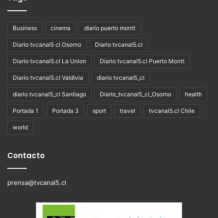
Business
cinema
diario puerto montt
Diario tvcanal5 cl Osorno
Diario tvcanal5.cl
Diario tvcanal5.cl La Union
Diario tvcanal5.cl Puerto Montt
Diario tvcanal5.cl Valdivia
diario tvcanal5_cl
diario tvcanal5_cl Santiago
Diario_tvcanal5_cl_Osorno
health
Portada 1
Portada 3
sport
travel
tvcanal5.cl Chile
world
Contacto
prensa@tvcanal5.cl