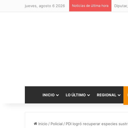
jueves, agosto 6 2026
Noticias de última hora
Diputad
INICIO
LO ÚLTIMO
REGIONAL
Inicio
/
Policial
/
PDI logró recuperar especies sust