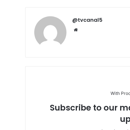
@tvcanal5
Sitio
web
With Pro
Subscribe to our ma
up