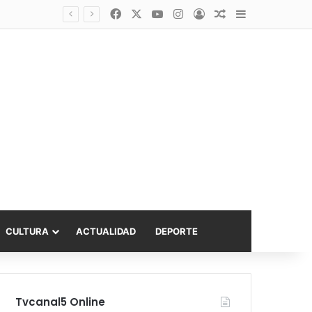
Facebook
X
YouTube
Instagram
Acceso
Publicación al a
Barra lateral
asta 6.000 UF
CULTURA
ACTUALIDAD
DEPORTE
Tvcanal5 Online