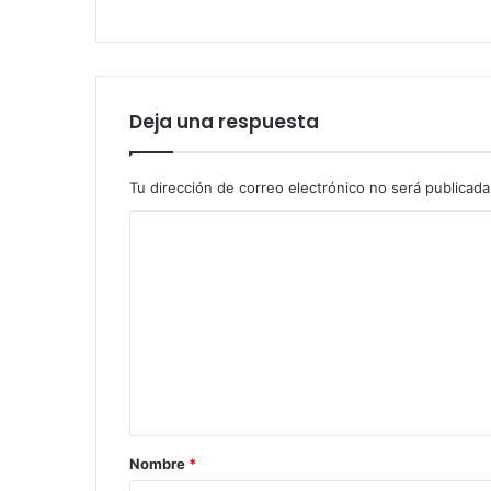
Deja una respuesta
Tu dirección de correo electrónico no será publicada
C
o
m
e
n
t
a
r
Nombre
*
i