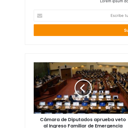
Lorem ipsum dol
Escribe
tu
correo
electrónico
Cámara
de
Diputados
aprueba
veto
al
Ingreso
Familiar
de
Cámara de Diputados aprueba veto
Emergencia
al Ingreso Familiar de Emergencia