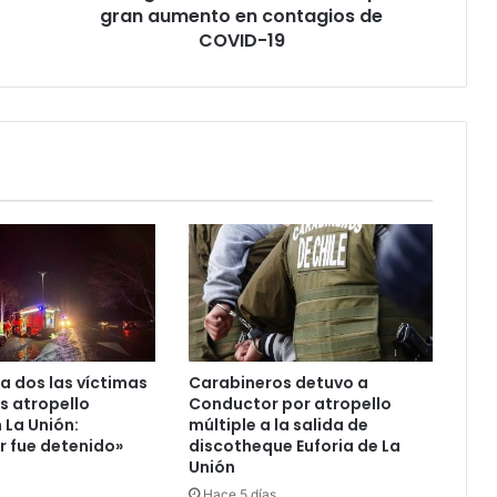
aumento
gran aumento en contagios de
en
COVID-19
contagios
de
COVID-
19
a dos las víctimas
Carabineros detuvo a
as atropello
Conductor por atropello
 La Unión:
múltiple a la salida de
 fue detenido»
discotheque Euforia de La
Unión
Hace 5 días