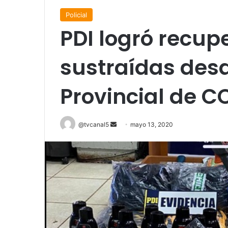
Policial
PDI logró recup
sustraídas desd
Provincial de C
Send
@tvcanal5
mayo 13, 2020
an
email