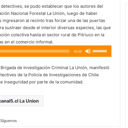
s detectives, se pudo establecer que los autores del
ación Nacional Forestal La Unión, luego de haber
 ingresaron al recinto tras forzar una de las puertas
ra sustraer desde el interior diversas especies, las que
ión colectiva hasta el sector rural de Pitriuco en la
s en el comercio informal.
Utiliza
00:00
las
teclas
 Brigada de Investigación Criminal La Unión, manifestó
de
etectives de la Policía de Investigaciones de Chile
flecha
de inseguridad por parte de la comunidad.
arriba/abajo
para
aumentar
canal5.cl La Union
o
disminuir
el
Síguenos
volumen.