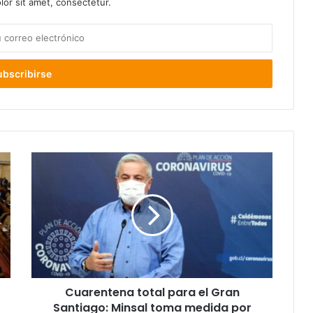
or sit amet, consectetur.
Cuarentena
total
para
el
Gran
Santiago:
Minsal
toma
medida
Cuarentena total para el Gran
por
gran
Santiago: Minsal toma medida por