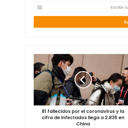
Escribe
tu
correo
electrónico
81
fallecidos
por
el
coronavirus
y
la
cifra
de
81 fallecidos por el coronavirus y la
infectados
llega
cifra de infectados llega a 2.835 en
a
China