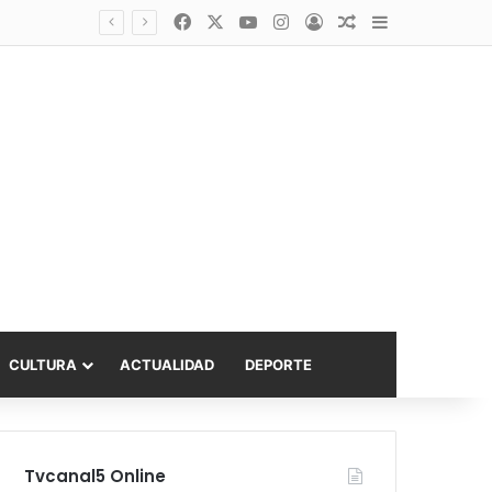
Facebook
X
YouTube
Instagram
Acceso
Publicación al a
Barra lateral
asta 6.000 UF
CULTURA
ACTUALIDAD
DEPORTE
Tvcanal5 Online