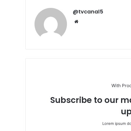
@tvcanal5
Sitio
web
With Pro
Subscribe to our ma
up
Lorem ipsum dol