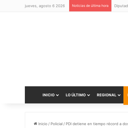
jueves, agosto 6 2026
Noticias de última hora
Diputad
INICIO
LO ÚLTIMO
REGIONAL
Inicio
/
Policial
/
PDI detiene en tiempo récord a do