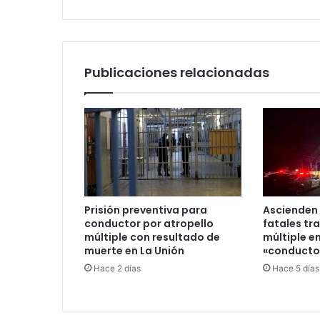
2.835
en
China
Publicaciones relacionadas
Prisión preventiva para
Ascienden 
conductor por atropello
fatales tr
múltiple con resultado de
múltiple en
muerte en La Unión
«conductor
Hace 2 días
Hace 5 días