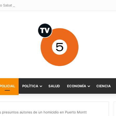
o Sabat celebra ampliación del subsidio hipotecario con viviendas de h
POLICIAL
POLÍTICA
SALUD
ECONOMÍA
CIENCIA
s presuntos autores de un homicidio en Puerto Montt