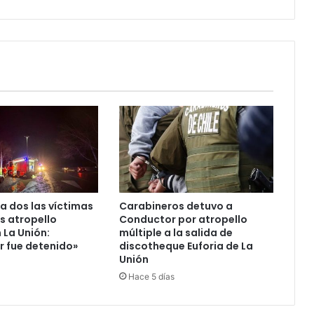
del
Gobierno
a dos las víctimas
Carabineros detuvo a
as atropello
Conductor por atropello
 La Unión:
múltiple a la salida de
 fue detenido»
discotheque Euforia de La
Unión
Hace 5 días