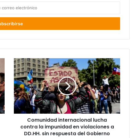
Comunidad
internacional
lucha
contra
la
impunidad
en
violaciones
a
Comunidad internacional lucha
DD.HH.
sin
contra la impunidad en violaciones a
respuesta
DD.HH. sin respuesta del Gobierno