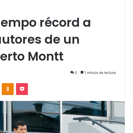
tiempo récord a
autores de un
erto Montt
0
1 minuto de lectura
VKontakte
Odnoklassniki
Pocket