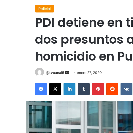
Policial
PDI detiene en 
dos presuntos 
homicidio en Pu
Send
@tvcanal5
enero 27, 2020
an
Facebook
X
LinkedIn
Tumblr
Pinterest
Reddit
email