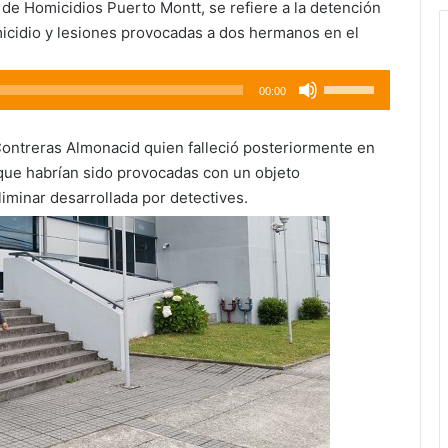
 de Homicidios Puerto Montt, se refiere a la detención
icidio y lesiones provocadas a dos hermanos en el
Utiliza
00:00
las
teclas
 Contreras Almonacid quien falleció posteriormente en
de
 que habrían sido provocadas con un objeto
flecha
iminar desarrollada por detectives.
arriba/abajo
para
aumentar
o
disminuir
el
volumen.