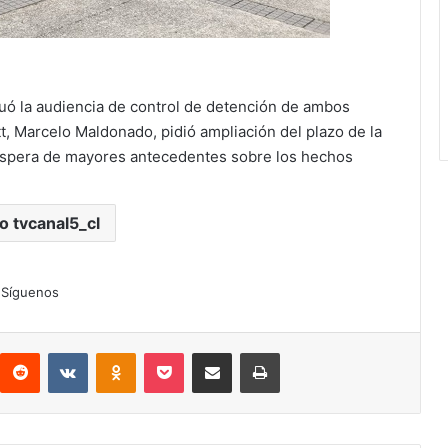
tuó la audiencia de control de detención de ambos
t, Marcelo Maldonado, pidió ampliación del plazo de la
 espera de mayores antecedentes sobre los hechos
io tvcanal5_cl
Síguenos
interest
Reddit
VKontakte
Odnoklassniki
Pocket
Compartir por correo electrónico
Imprimir