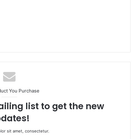
duct You Purchase
iling list to get the new
dates!
or sit amet, consectetur.