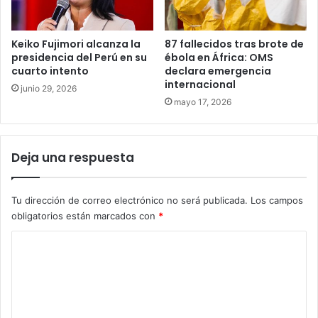
Keiko Fujimori alcanza la
87 fallecidos tras brote de
presidencia del Perú en su
ébola en África: OMS
cuarto intento
declara emergencia
internacional
junio 29, 2026
mayo 17, 2026
Deja una respuesta
Tu dirección de correo electrónico no será publicada.
Los campos
obligatorios están marcados con
*
C
o
m
e