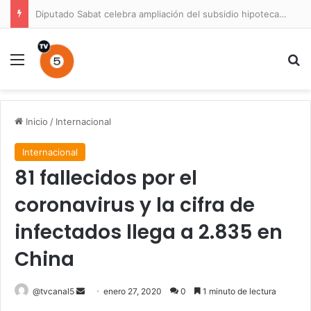
Diputado Sabat celebra ampliación del subsidio hipotecario con viviendas de hasta 6.000 UF
Menú
B
Inicio
/
Internacional
Internacional
81 fallecidos por el
coronavirus y la cifra de
infectados llega a 2.835 en
China
Send
@tvcanal5
enero 27, 2020
0
1 minuto de lectura
an