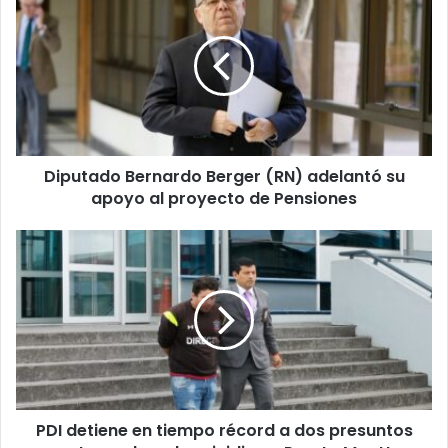
Bernardo
Berger
(RN)
adelantó
su
apoyo
al
proyecto
Diputado Bernardo Berger (RN) adelantó su
de
Pensiones
apoyo al proyecto de Pensiones
PDI
detiene
en
tiempo
récord
a
dos
presuntos
autores
PDI detiene en tiempo récord a dos presuntos
de