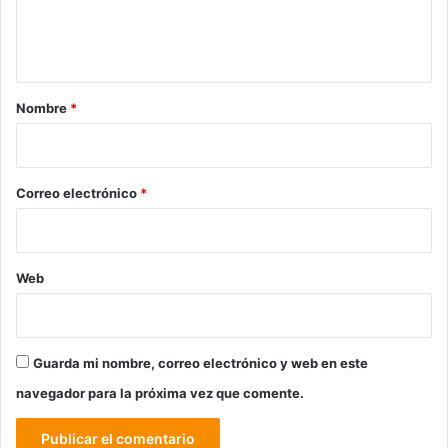
n
t
a
r
Nombre
*
i
o
*
Correo electrónico
*
Web
Guarda mi nombre, correo electrónico y web en este
navegador para la próxima vez que comente.