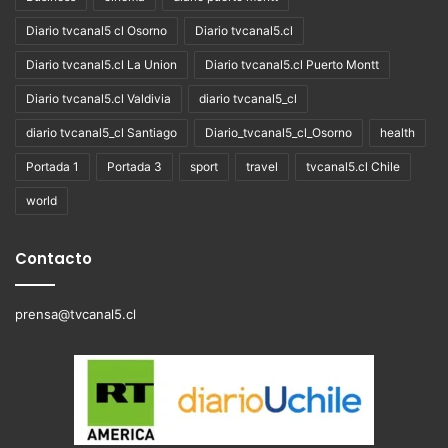
Diario tvcanal5 cl Osorno
Diario tvcanal5.cl
Diario tvcanal5.cl La Union
Diario tvcanal5.cl Puerto Montt
Diario tvcanal5.cl Valdivia
diario tvcanal5_cl
diario tvcanal5_cl Santiago
Diario_tvcanal5_cl_Osorno
health
Portada 1
Portada 3
sport
travel
tvcanal5.cl Chile
world
Contacto
prensa@tvcanal5.cl