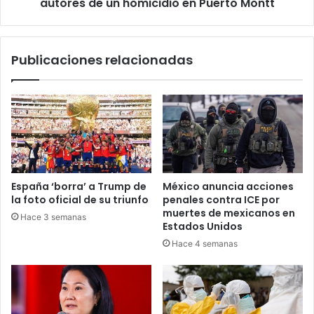
un
autores de un homicidio en Puerto Montt
homicidio
en
Puerto
Publicaciones relacionadas
Montt
España ‘borra’ a Trump de
México anuncia acciones
la foto oficial de su triunfo
penales contra ICE por
muertes de mexicanos en
Hace 3 semanas
Estados Unidos
Hace 4 semanas