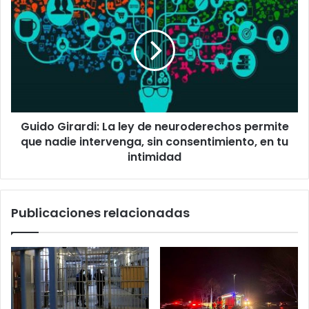
Girardi:
La
ley
de
neuroderechos
permite
que
nadie
Guido Girardi: La ley de neuroderechos permite
intervenga,
sin
que nadie intervenga, sin consentimiento, en tu
consentimiento,
intimidad
en
tu
intimidad
Publicaciones relacionadas