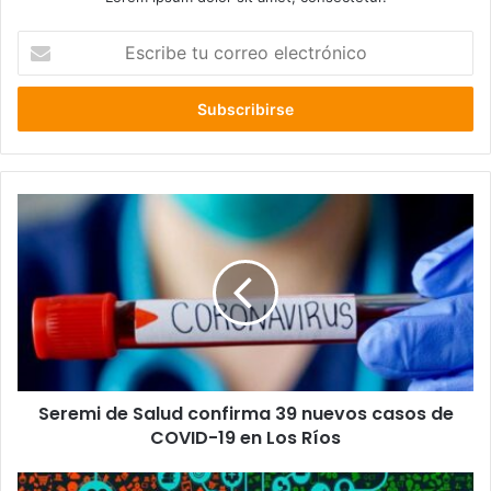
Escribe
tu
correo
electrónico
Seremi
de
Salud
confirma
39
nuevos
casos
de
COVID-
Seremi de Salud confirma 39 nuevos casos de
19
en
COVID-19 en Los Ríos
Los
Ríos
Guido