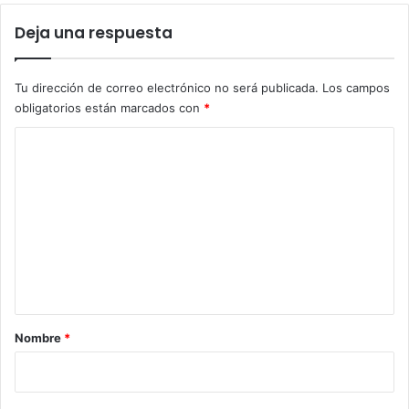
Deja una respuesta
Tu dirección de correo electrónico no será publicada.
Los campos
obligatorios están marcados con
*
C
o
m
e
n
t
a
r
Nombre
*
i
o