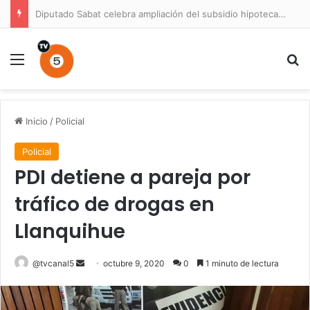
Diputado Sabat celebra ampliación del subsidio hipotecario con viviendas de hasta 6.000 UF
Menú
B
Inicio
/
Policial
Policial
PDI detiene a pareja por
tráfico de drogas en
Llanquihue
Send
@tvcanal5
octubre 9, 2020
0
1 minuto de lectura
an
email