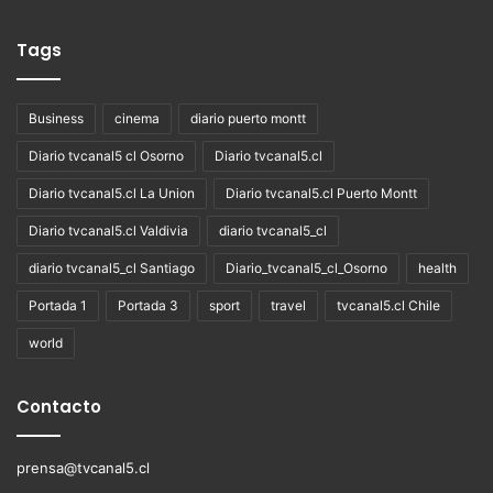
Tags
Business
cinema
diario puerto montt
Diario tvcanal5 cl Osorno
Diario tvcanal5.cl
Diario tvcanal5.cl La Union
Diario tvcanal5.cl Puerto Montt
Diario tvcanal5.cl Valdivia
diario tvcanal5_cl
diario tvcanal5_cl Santiago
Diario_tvcanal5_cl_Osorno
health
Portada 1
Portada 3
sport
travel
tvcanal5.cl Chile
world
Contacto
prensa@tvcanal5.cl