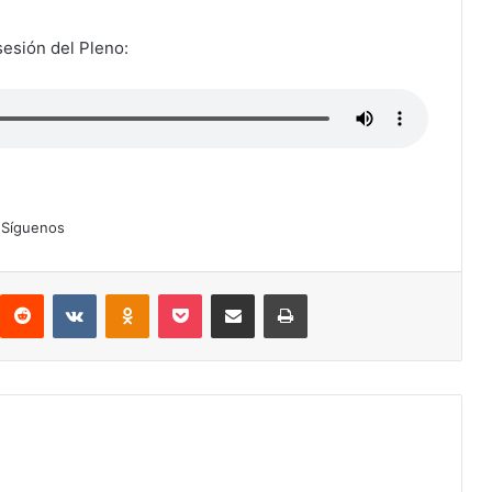
sesión del Pleno:
Síguenos
interest
Reddit
VKontakte
Odnoklassniki
Pocket
Compartir por correo electrónico
Imprimir