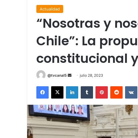
Actualidad
“Nosotras y nos
Chile”: La prop
constitucional 
Send
@tvcanal5
julio 28, 2023
an
Facebook
X
LinkedIn
Tumblr
Pinterest
Reddit
email