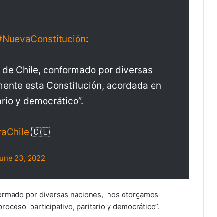
#NuevaConstitución
:
o de Chile, conformado por diversas
mente esta Constitución, acordada en
ario y democrático”.
raChile
🇨🇱
une 23, 2022
nformado por diversas naciones, nos otorgamos
roceso participativo, paritario y democrático”.