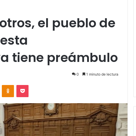
otros, el pueblo de
uesta
ya tiene preámbulo
0
1 minuto de lectura
VKontakte
Odnoklassniki
Pocket