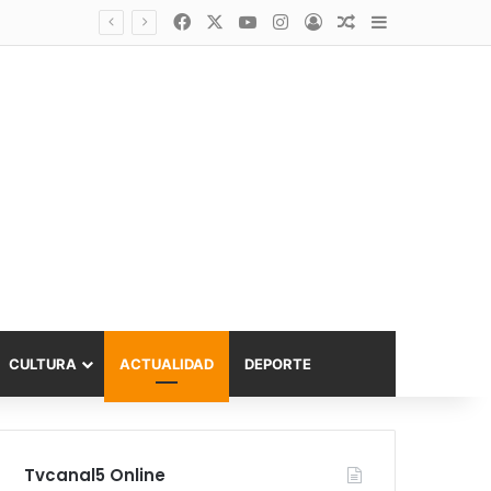
Facebook
X
YouTube
Instagram
Acceso
Publicación al a
Barra lateral
Diputado Sabat celebra ampliación del subsidio hipotecario con viviendas de hasta 6.000 UF
CULTURA
ACTUALIDAD
DEPORTE
Tvcanal5 Online