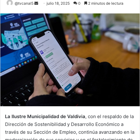
Send
@tvcanal5
julio 18, 2025
0
2 minutos de lectura
an
email
La Ilustre Municipalidad de Valdivia
, con el respaldo de la
Dirección de Sostenibilidad y Desarrollo Económico a
través de su Sección de Empleo, continúa avanzando en la
modernización de sus servicios y en el fortalecimiento de