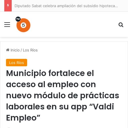
Diputado Sabat celebra ampliación del subsidio hipotecario con viviendas de hasta 6.000 UF
Menú
B
Inicio
/
Los Ríos
Los Ríos
Municipio fortalece el
acceso al empleo con
nuevo módulo de prácticas
laborales en su app “Valdi
Empleo”