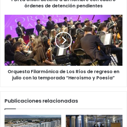
de
órdenes de detención pendientes
detención
pendientes
Orquesta
Filarmónica
de
Los
Ríos
de
regreso
en
julio
Orquesta Filarmónica de Los Ríos de regreso en
con
la
julio con la temporada “Heroísmo y Poesía”
temporada
“Heroísmo
y
Publicaciones relacionadas
Poesía”