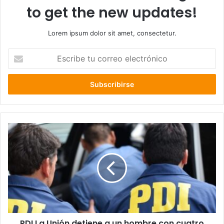
to get the new updates!
Lorem ipsum dolor sit amet, consectetur.
Escribe
tu
correo
electrónico
PDI
La
Unión
detiene
a
un
hombre
con
cuatro
PDI La Unión detiene a un hombre con cuatro
órdenes