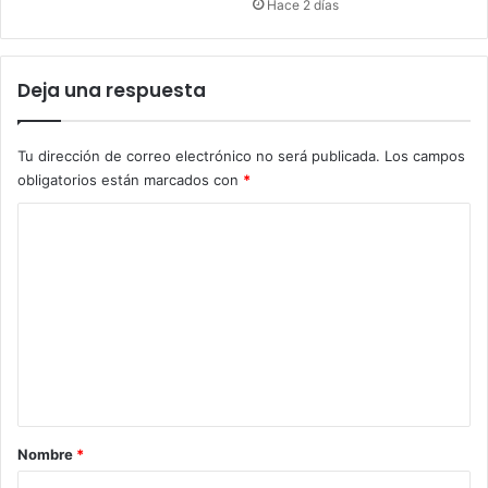
Hace 2 días
Deja una respuesta
Tu dirección de correo electrónico no será publicada.
Los campos
obligatorios están marcados con
*
C
o
m
e
n
t
a
r
Nombre
*
i