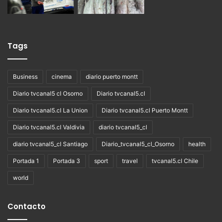
Tags
Business
cinema
diario puerto montt
Diario tvcanal5 cl Osorno
Diario tvcanal5.cl
Diario tvcanal5.cl La Union
Diario tvcanal5.cl Puerto Montt
Diario tvcanal5.cl Valdivia
diario tvcanal5_cl
diario tvcanal5_cl Santiago
Diario_tvcanal5_cl_Osorno
health
Portada 1
Portada 3
sport
travel
tvcanal5.cl Chile
world
Contacto