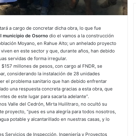
ará a cargo de concretar dicha obra, lo que fue
el municipio de Osorno
dio el vamos a la construcción
 población Moyano, en Rahue Alto; un anhelado proyecto
 viven en este sector y que, durante años, han debido
uas servidas de forma irregular.
e $157 millones de pesos, con cargo al FNDR, se
ar, considerando la instalación de 28 unidades
lver el problema sanitario que han debido enfrentar
ado una respuesta concreta gracias a esta obra, que
entes de este lugar para sacarla adelante”.
nos Valle del Cedrón, Mirta Huilitraro, no ocultó su
ste proyecto, “pues es una alegría para todos nosotros,
ua potable y alcantarillado en nuestras casas, y lo
 es Servicios de Inspección, Ingeniería y Proyectos