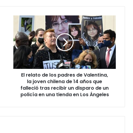
El
relato
de
los
padres
de
Valentina,
la
joven
El relato de los padres de Valentina,
chilena
de
la joven chilena de 14 años que
14
falleció tras recibir un disparo de un
años
policía en una tienda en Los Ángeles
que
falleció
tras
recibir
un
disparo