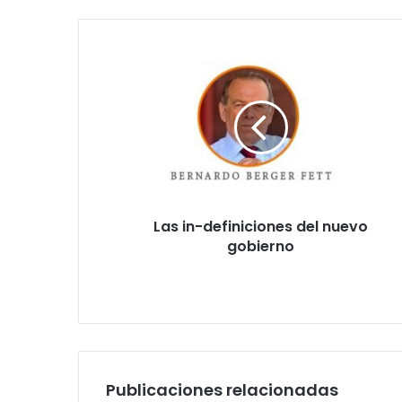
Las
in-
definiciones
del
nuevo
gobierno
Las in-definiciones del nuevo
gobierno
Publicaciones relacionadas