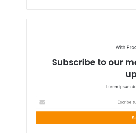
With Pro
Subscribe to our ma
up
Lorem ipsum dol
Escribe
tu
correo
electrónico