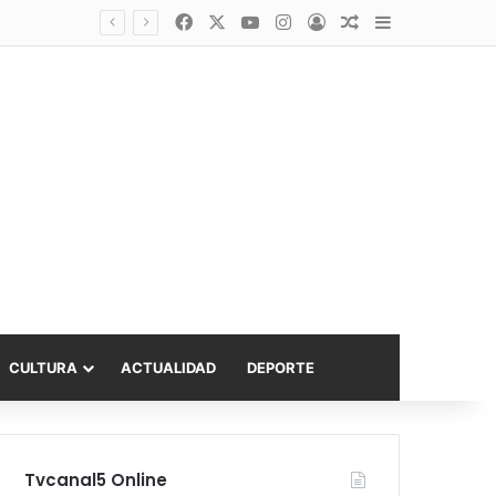
Facebook
X
YouTube
Instagram
Acceso
Publicación al a
Barra lateral
asta 6.000 UF
CULTURA
ACTUALIDAD
DEPORTE
Tvcanal5 Online