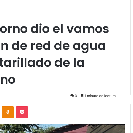
orno dio el vamos
ón de red de agua
arillado de la
ano
0
1 minuto de lectura
VKontakte
Odnoklassniki
Pocket