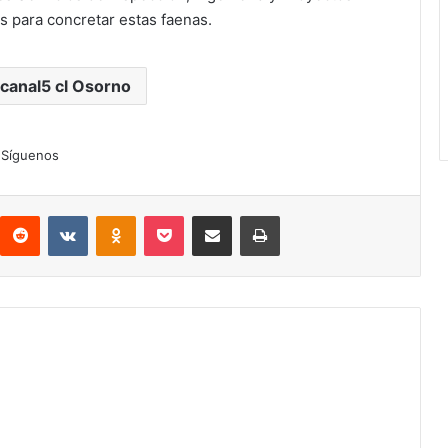
os para concretar estas faenas.
vcanal5 cl Osorno
Síguenos
interest
Reddit
VKontakte
Odnoklassniki
Pocket
Compartir por correo electrónico
Imprimir