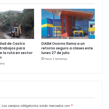
de
un
policía
en
una
tienda
en
Los
dad de Castro
DAEM Osorno llama a un
Ángeles
trabajos para
retorno seguro a clases este
e la ruta en sector
lunes 27 de julio
m
Hace 2 semanas
ana
.
Los campos obligatorios están marcados con
*