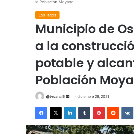
la Población Moyano
Los lagos
Municipio de Os
a la construcci
potable y alcant
Población Moy
Send
@tvcanal5
diciembre 29, 2021
an
Facebook
X
LinkedIn
Tumblr
Pinterest
Reddit
email