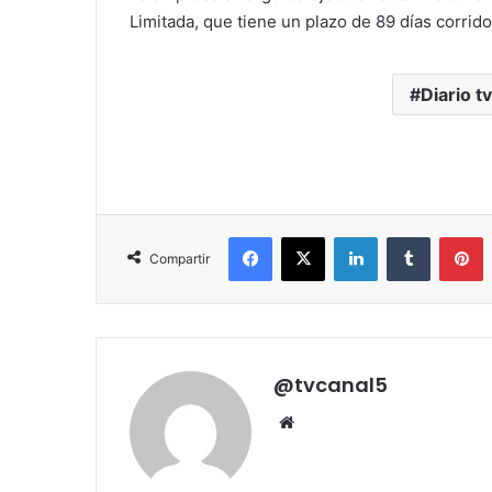
Limitada, que tiene un plazo de 89 días corrid
Diario t
Facebook
X
LinkedIn
Tumblr
P
Compartir
@tvcanal5
Sitio
web