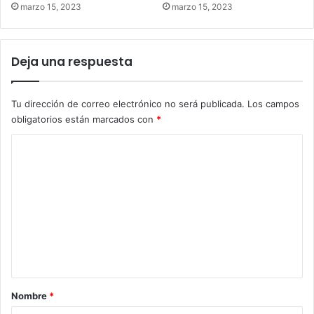
marzo 15, 2023
marzo 15, 2023
Deja una respuesta
Tu dirección de correo electrónico no será publicada.
Los campos
obligatorios están marcados con
*
C
o
m
e
n
t
a
r
Nombre
*
i