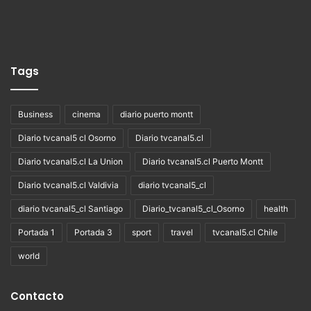
Tags
Business
cinema
diario puerto montt
Diario tvcanal5 cl Osorno
Diario tvcanal5.cl
Diario tvcanal5.cl La Union
Diario tvcanal5.cl Puerto Montt
Diario tvcanal5.cl Valdivia
diario tvcanal5_cl
diario tvcanal5_cl Santiago
Diario_tvcanal5_cl_Osorno
health
Portada 1
Portada 3
sport
travel
tvcanal5.cl Chile
world
Contacto