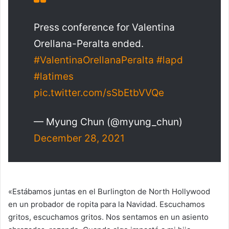
Press conference for Valentina
Orellana-Peralta ended.
#ValentinaOrellanaPeralta
#lapd
#latimes
pic.twitter.com/sSbEtbVVQe
— Myung Chun (@myung_chun)
December 28, 2021
«Estábamos juntas en el Burlington de North Hollywood
en un probador de ropita para la Navidad. Escuchamos
gritos, escuchamos gritos. Nos sentamos en un asiento