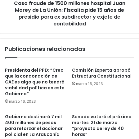
Caso fraude de 1500 millones hospital Juan
La
Unión:
Morey de La Unión: Fiscalía pide 15 años de
Fiscalía
presidio para ex subdirector y exjefe de
pide
contabilidad
15
años
de
Publicaciones relacionadas
presidio
para
ex
subdirector
Presidenta del PPD: “Creo
Comisión Experta aprobó
y
que la condonación del
Estructura Constitucional
exjefe
CAE es algo que no tendrá
marzo 15, 2023
de
viabilidad política en este
Gobierno”
contabilidad
marzo 16, 2023
Gobierno destinará 7 mil
Senado votará el próximo
400 millones de pesos
martes 21 de marzo
para reforzar el accionar
“proyecto de ley de 40
policial en La Araucanía
horas”