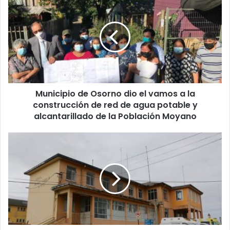
de
Osorno
dio
el
vamos
a
la
construcción
Municipio de Osorno dio el vamos a la
de
red
construcción de red de agua potable y
de
alcantarillado de la Población Moyano
agua
potable
Caso
y
fraude
alcantarillado
de
de
1500
la
millones
Población
hospital
Moyano
Juan
Morey
de