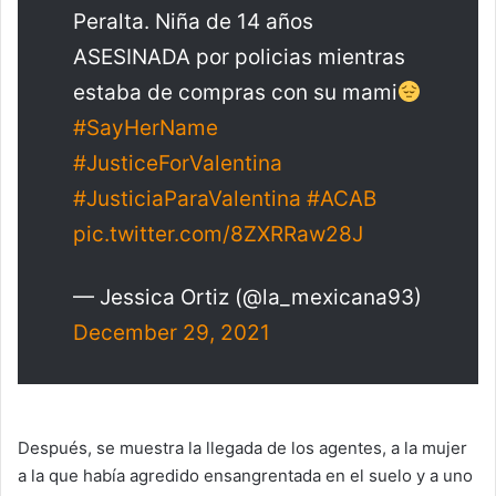
Peralta. Niña de 14 años
ASESINADA por policias mientras
estaba de compras con su mami
#SayHerName
#JusticeForValentina
#JusticiaParaValentina
#ACAB
pic.twitter.com/8ZXRRaw28J
— Jessica Ortiz (@la_mexicana93)
December 29, 2021
Después, se muestra la llegada de los agentes, a la mujer
a la que había agredido ensangrentada en el suelo y a uno