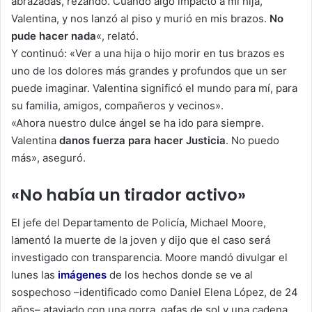
abrazadas, rezando. Cuando algo impactó a mi hija,
Valentina, y nos lanzó al piso y murió en mis brazos.
No
pude hacer nada
«, relató.
Y continuó: «Ver a una hija o hijo morir en tus brazos es
uno de los dolores más grandes y profundos que un ser
puede imaginar. Valentina significó el mundo para mí, para
su familia, amigos, compañeros y vecinos».
«Ahora nuestro dulce ángel se ha ido para siempre.
Valentina
danos fuerza para hacer Justicia
. No puedo
más», aseguró.
«No había un tirador activo»
El jefe del Departamento de Policía, Michael Moore,
lamentó la muerte de la joven y dijo que el caso será
investigado con transparencia. Moore mandó divulgar el
lunes las
imágenes
de los hechos donde se ve al
sospechoso –identificado como Daniel Elena López, de 24
años– ataviado con una gorra, gafas de sol y una cadena