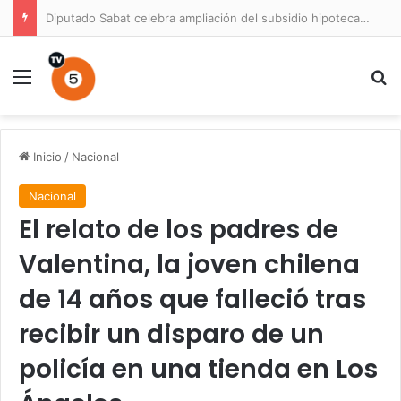
Diputado Sabat celebra ampliación del subsidio hipotecario con viviendas de hasta 6.000 UF
Menú
B
Inicio
/
Nacional
Nacional
El relato de los padres de
Valentina, la joven chilena
de 14 años que falleció tras
recibir un disparo de un
policía en una tienda en Los