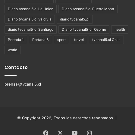
Diario tvcanal5.cl La Union
Diario tvcanal5.cl Puerto Montt
Diario tvcanal5.cl Valdivia
diario tvcanal5_cl
diario tvcanal5_cl Santiago
Diario_tvcanal5_cl_Osorno
health
Portada 1
Portada 3
sport
travel
tvcanal5.cl Chile
world
Contacto
prensa@tvcanal5.cl
© Copyright 2026, Todos los derechos reservados |
Facebook
X
YouTube
Instagram