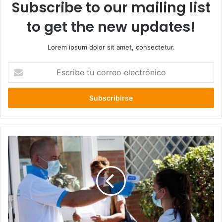
Subscribe to our mailing list
to get the new updates!
Lorem ipsum dolor sit amet, consectetur.
Escribe
tu
correo
electrónico
España
enfrenta
un
resurgimiento
preocupante
por
Coronavirus