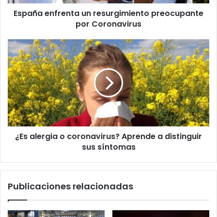
España enfrenta un resurgimiento preocupante
por Coronavirus
¿Es
alergia
o
coronavirus?
Aprende
a
distinguir
sus
síntomas
¿Es alergia o coronavirus? Aprende a distinguir
sus síntomas
Publicaciones relacionadas