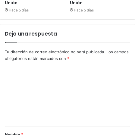
Unión
Unión
Hace 5 días
Hace 5 días
Deja una respuesta
Tu dirección de correo electrónico no será publicada.
Los campos
obligatorios están marcados con
*
C
o
m
e
n
t
a
r
Nombre
*