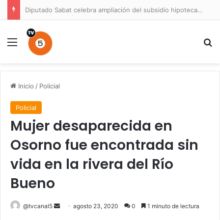
Diputado Sabat celebra ampliación del subsidio hipotecario con viviendas de hasta 6.000 UF
Menú
B
Inicio
/
Policial
Policial
Mujer desaparecida en
Osorno fue encontrada sin
vida en la rivera del Río
Bueno
Send
@tvcanal5
agosto 23, 2020
0
1 minuto de lectura
an