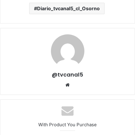
Diario_tvcanal5_cl_Osorno
@tvcanal5
Sitio
web
With Product You Purchase