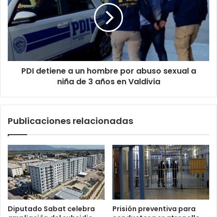
un
hombre
por
abuso
sexual
a
PDI detiene a un hombre por abuso sexual a
niña
de
niña de 3 años en Valdivia
3
años
en
Publicaciones relacionadas
Valdivia
Diputado Sabat celebra
Prisión preventiva para