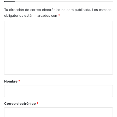
Tu dirección de correo electrónico no será publicada.
Los campos
obligatorios están marcados con
*
C
o
m
e
n
t
a
r
Nombre
*
i
o
*
Correo electrónico
*