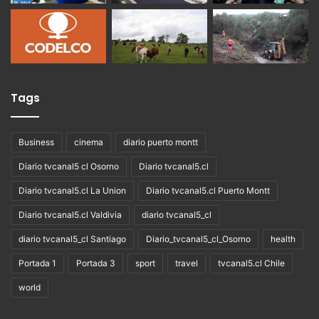
Tags
Business
cinema
diario puerto montt
Diario tvcanal5 cl Osorno
Diario tvcanal5.cl
Diario tvcanal5.cl La Union
Diario tvcanal5.cl Puerto Montt
Diario tvcanal5.cl Valdivia
diario tvcanal5_cl
diario tvcanal5_cl Santiago
Diario_tvcanal5_cl_Osorno
health
Portada 1
Portada 3
sport
travel
tvcanal5.cl Chile
world