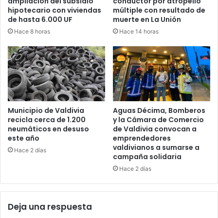
ampliación del subsidio
conductor por atropello
hipotecario con viviendas
múltiple con resultado de
de hasta 6.000 UF
muerte en La Unión
Hace 8 horas
Hace 14 horas
Municipio de Valdivia
Aguas Décima, Bomberos
recicla cerca de 1.200
y la Cámara de Comercio
neumáticos en desuso
de Valdivia convocan a
este año
emprendedores
valdivianos a sumarse a
Hace 2 días
campaña solidaria
Hace 2 días
Deja una respuesta