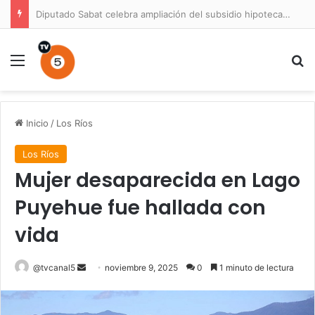
Diputado Sabat celebra ampliación del subsidio hipotecario con viviendas de hasta 6.000 UF
Menú
B
Inicio
/
Los Ríos
Los Ríos
Mujer desaparecida en Lago
Puyehue fue hallada con
vida
Send
@tvcanal5
noviembre 9, 2025
0
1 minuto de lectura
an
email