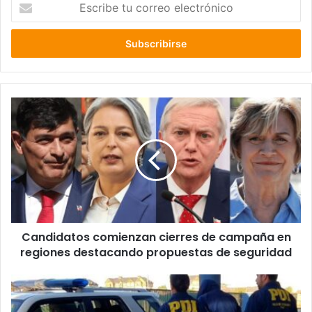
Escribe
tu
correo
electrónico
Candidatos
comienzan
cierres
de
campaña
en
regiones
destacando
propuestas
Candidatos comienzan cierres de campaña en
de
seguridad
regiones destacando propuestas de seguridad
PDI
detiene
a