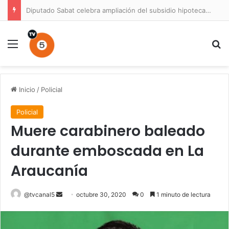
Diputado Sabat celebra ampliación del subsidio hipotecario con viviendas de hasta 6.000 UF
Menú
B
Inicio
/
Policial
Policial
Muere carabinero baleado
durante emboscada en La
Araucanía
Send
@tvcanal5
octubre 30, 2020
0
1 minuto de lectura
an
email