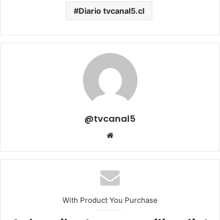
Diario tvcanal5.cl
@tvcanal5
Sitio
web
With Product You Purchase