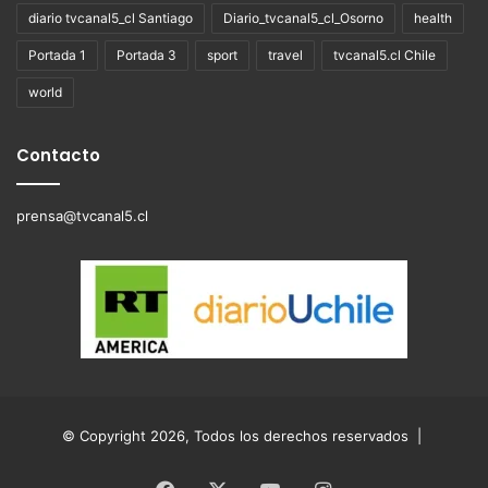
diario tvcanal5_cl Santiago
Diario_tvcanal5_cl_Osorno
health
Portada 1
Portada 3
sport
travel
tvcanal5.cl Chile
world
Contacto
prensa@tvcanal5.cl
© Copyright 2026, Todos los derechos reservados |