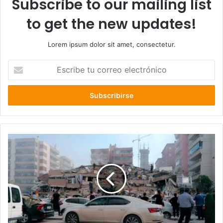
Subscribe to our mailing list
to get the new updates!
Lorem ipsum dolor sit amet, consectetur.
Escribe
tu
correo
electrónico
PRIMERAS
IMÁGENES:
Daños
tras
el
potente
terremoto
de
6,9