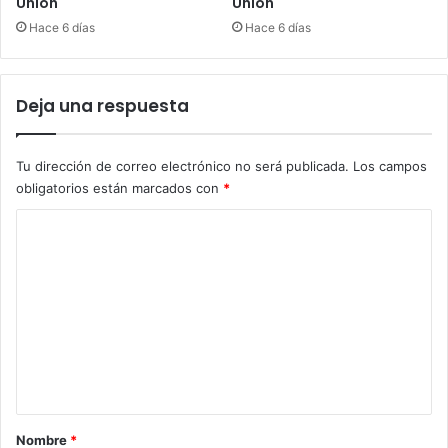
Unión
Unión
Hace 6 días
Hace 6 días
Deja una respuesta
Tu dirección de correo electrónico no será publicada.
Los campos
obligatorios están marcados con
*
C
o
m
e
n
t
a
r
Nombre
*