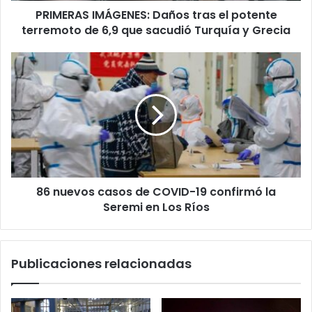
PRIMERAS IMÁGENES: Daños tras el potente
que
sacudió
terremoto de 6,9 que sacudió Turquía y Grecia
Turquía
y
86
Grecia
nuevos
casos
de
COVID-
19
confirmó
la
Seremi
86 nuevos casos de COVID-19 confirmó la
en
Los
Seremi en Los Ríos
Ríos
Publicaciones relacionadas