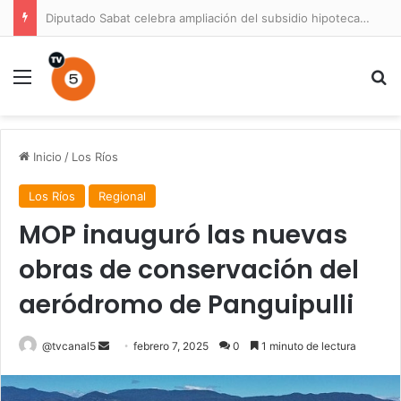
Diputado Sabat celebra ampliación del subsidio hipotecario con viviendas de hasta 6.000 UF
Menú
B
Inicio
/
Los Ríos
Los Ríos
Regional
MOP inauguró las nuevas
obras de conservación del
aeródromo de Panguipulli
Send
@tvcanal5
febrero 7, 2025
0
1 minuto de lectura
an
email