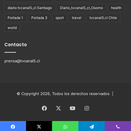
diario tvcanal5_cl Santiago
Diario_tvcanal5_cl_Osorno
health
Portada 1
Portada 3
sport
travel
tvcanal5.cl Chile
world
Contacto
prensa@tvcanal5.cl
© Copyright 2026, Todos los derechos reservados |
Facebook
X
YouTube
Instagram