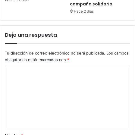
campaña solidaria
Hace 2 días
Deja una respuesta
Tu dirección de correo electrónico no será publicada.
Los campos
obligatorios están marcados con
*
C
o
m
e
n
t
a
r