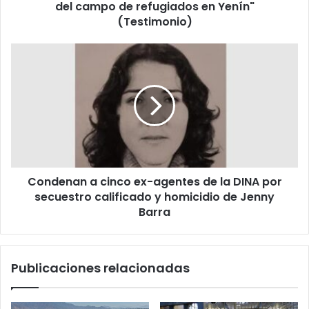
en
del campo de refugiados en Yenín"
Yenín"
(Testimonio)
(Testimonio)
Condenan
a
cinco
ex-
agentes
de
la
DINA
por
Condenan a cinco ex-agentes de la DINA por
secuestro
calificado
secuestro calificado y homicidio de Jenny
y
Barra
homicidio
de
Jenny
Publicaciones relacionadas
Barra