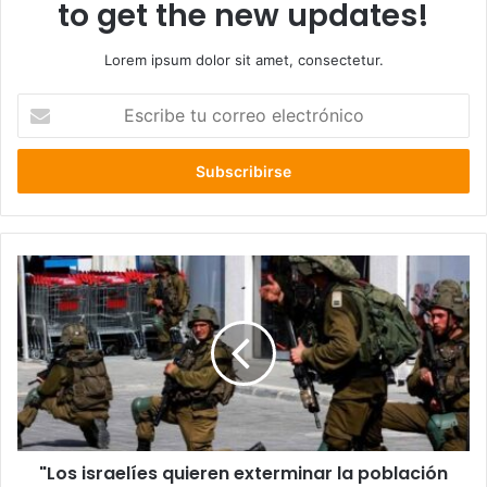
to get the new updates!
Lorem ipsum dolor sit amet, consectetur.
Escribe
tu
correo
electrónico
"Los
israelíes
quieren
exterminar
la
población
del
campo
de
"Los israelíes quieren exterminar la población
refugiados