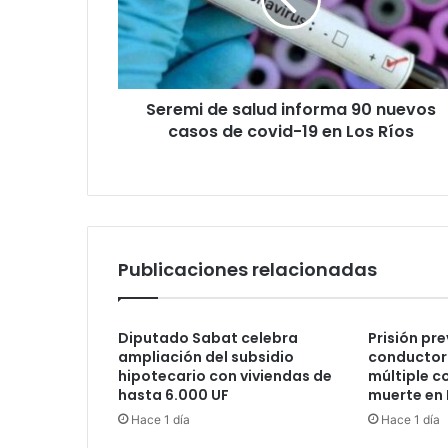
90
nuevos
casos
de
covid-
Seremi de salud informa 90 nuevos
19
en
casos de covid-19 en Los Ríos
Los
Ríos
Publicaciones relacionadas
Diputado Sabat celebra
Prisión pr
ampliación del subsidio
conductor 
hipotecario con viviendas de
múltiple c
hasta 6.000 UF
muerte en 
Hace 1 día
Hace 1 día