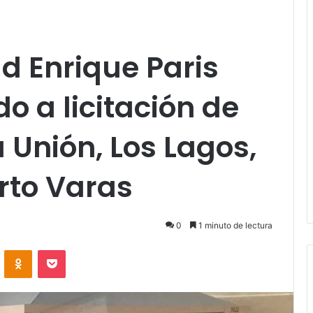
ud Enrique Paris
o a licitación de
 Unión, Los Lagos,
rto Varas
0
1 minuto de lectura
VKontakte
Odnoklassniki
Pocket