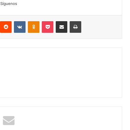
Síguenos
interest
Reddit
VKontakte
Odnoklassniki
Pocket
Compartir por correo electrónico
Imprimir