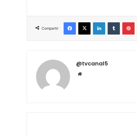
Facebook
X
LinkedIn
Tumblr
P
Compartir
@tvcanal5
Sitio
web