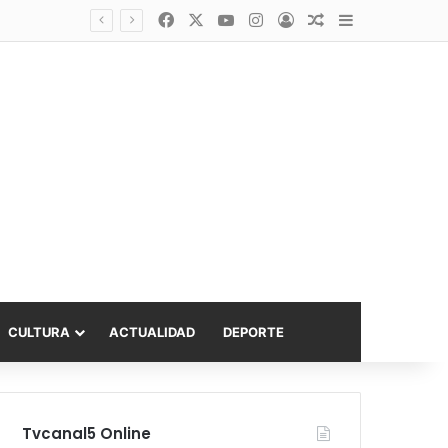
Facebook
X
YouTube
Instagram
Acceso
Publicación al a
Barra lateral
Diputado Sabat celebra ampliación del subsidio hipotecario con viviendas de hasta 6.000 UF
CULTURA
ACTUALIDAD
DEPORTE
Tvcanal5 Online