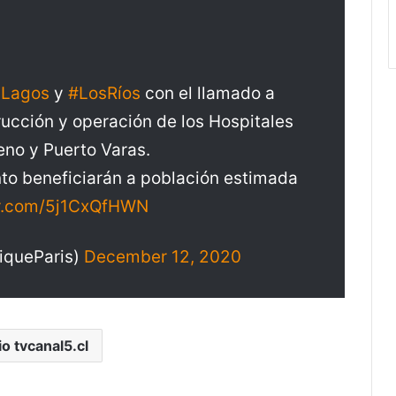
sLagos
y
#LosRíos
con el llamado a
trucción y operación de los Hospitales
eno y Puerto Varas.
nto beneficiarán a población estimada
er.com/5j1CxQfHWN
riqueParis)
December 12, 2020
io tvcanal5.cl