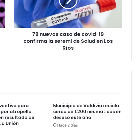
covid-
19
confirma
la
seremi
78 nuevos caso de covid-19
de
Salud
confirma la seremi de Salud en Los
en
Ríos
Los
Ríos
eventiva para
Municipio de Valdivia recicla
por atropello
cerca de 1.200 neumáticos en
on resultado de
desuso este año
La Unión
Hace 2 días