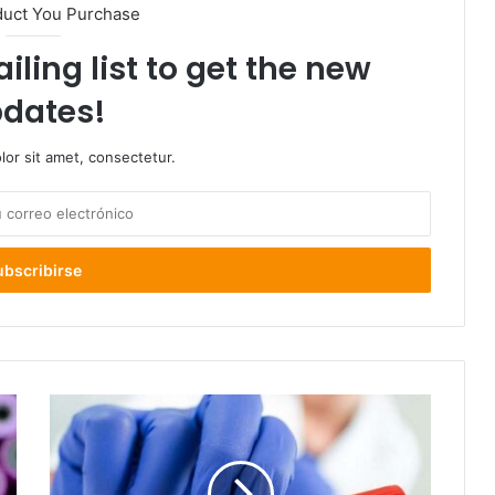
duct You Purchase
iling list to get the new
dates!
or sit amet, consectetur.
78
nuevos
caso
de