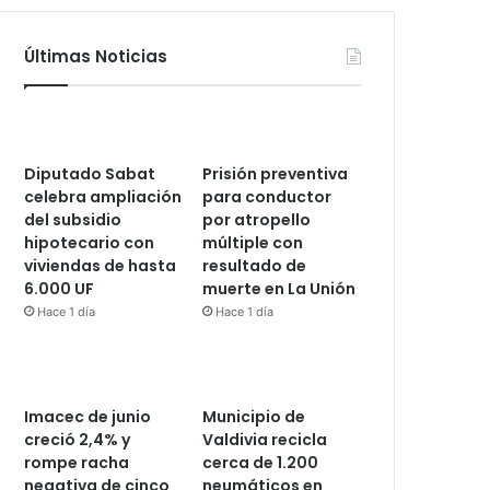
Últimas Noticias
Diputado Sabat
Prisión preventiva
celebra ampliación
para conductor
del subsidio
por atropello
hipotecario con
múltiple con
viviendas de hasta
resultado de
6.000 UF
muerte en La Unión
Hace 1 día
Hace 1 día
Imacec de junio
Municipio de
creció 2,4% y
Valdivia recicla
rompe racha
cerca de 1.200
negativa de cinco
neumáticos en