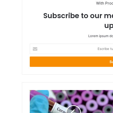
With Pro
Subscribe to our ma
up
Lorem ipsum dol
Escribe
tu
correo
electrónico
Seremi
de
salud
informa