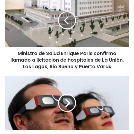
de
Salud
Enrique
Paris
confirmo
llamado
a
licitación
Ministro de Salud Enrique Paris confirmo
de
hospitales
llamado a licitación de hospitales de La Unión,
de
Los Lagos, Rio Bueno y Puerto Varas
La
Unión,
Seremi
Los
de
Lagos,
Salud
Rio
entrego
Bueno
recomendaciones
y
sanitarias
Puerto
para
Varas
presenciar
eclipse