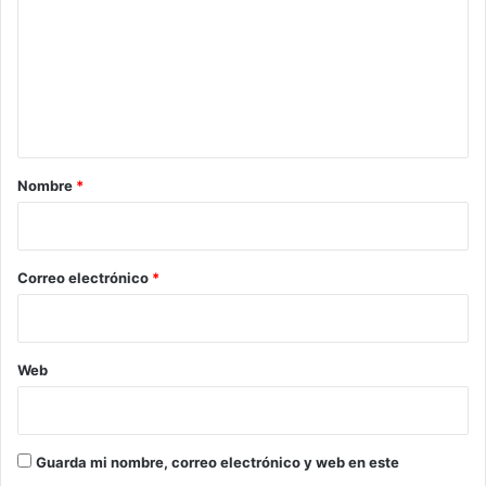
m
e
n
t
a
r
Nombre
*
i
o
*
Correo electrónico
*
Web
Guarda mi nombre, correo electrónico y web en este