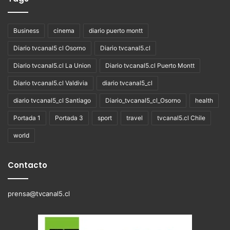
Business
cinema
diario puerto montt
Diario tvcanal5 cl Osorno
Diario tvcanal5.cl
Diario tvcanal5.cl La Union
Diario tvcanal5.cl Puerto Montt
Diario tvcanal5.cl Valdivia
diario tvcanal5_cl
diario tvcanal5_cl Santiago
Diario_tvcanal5_cl_Osorno
health
Portada 1
Portada 3
sport
travel
tvcanal5.cl Chile
world
Contacto
prensa@tvcanal5.cl