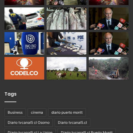
Tags
Business
cinema
diario puerto montt
Diario tvcanal5 cl Osorno
Diario tvcanal5.cl
Diario tvcanal5.cl La Union
Diario tvcanal5.cl Puerto Montt