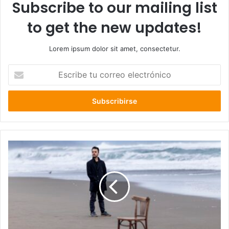
Subscribe to our mailing list
to get the new updates!
Lorem ipsum dolor sit amet, consectetur.
Escribe
tu
correo
electrónico
"Valdivia
Sensorial"
la
nueva
apuesta
musical
de
la