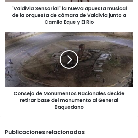
orquesta
"Valdivia Sensorial" la nueva apuesta musical
de
cámara
de la orquesta de cámara de Valdivia junto a
de
Camilo Eque y El Rio
Valdivia
junto
Consejo
a
de
Camilo
Monumentos
Eque
Nacionales
y
decide
El
retirar
Rio
base
del
monumento
Consejo de Monumentos Nacionales decide
al
General
retirar base del monumento al General
Baquedano
Baquedano
Publicaciones relacionadas