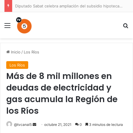
Diputado Sabat celebra ampliación del subsidio hipotecario con viviendas de hasta 6.000 UF
Menú
B
Inicio
/
Los Ríos
Los Ríos
Más de 8 mil millones en
deudas de electricidad y
gas acumula la Región de
los Ríos
Send
@tvcanal5
octubre 21, 2021
0
3 minutos de lectura
an