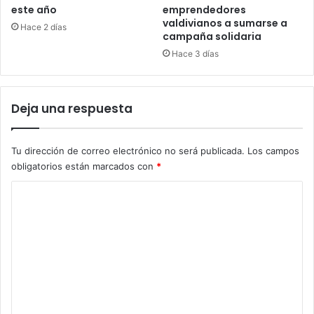
este año
emprendedores
valdivianos a sumarse a
Hace 2 días
campaña solidaria
Hace 3 días
Deja una respuesta
Tu dirección de correo electrónico no será publicada.
Los campos
obligatorios están marcados con
*
C
o
m
e
n
t