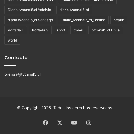
Diario tvcanal5.cl Valdivia
diario tvcanal5_cl
diario tvcanal5_cl Santiago
Diario_tvcanal5_cl_Osorno
health
Portada 1
Portada 3
sport
travel
tvcanal5.cl Chile
world
Contacto
prensa@tvcanal5.cl
© Copyright 2026, Todos los derechos reservados |
Facebook
X
YouTube
Instagram