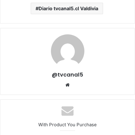
Diario tvcanal5.cl Valdivia
@tvcanal5
Sitio
web
With Product You Purchase