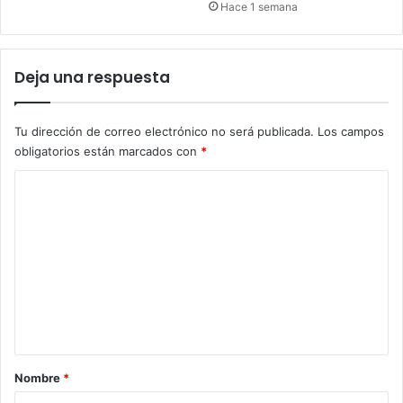
Hace 1 semana
Deja una respuesta
Tu dirección de correo electrónico no será publicada.
Los campos
obligatorios están marcados con
*
C
o
m
e
n
t
a
r
Nombre
*
i