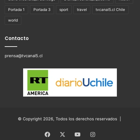
Portada 1
Portada 3
sport
travel
tvcanal5.cl Chile
world
Contacto
prensa@tvcanal5.cl
© Copyright 2026, Todos los derechos reservados |
Facebook
X
YouTube
Instagram