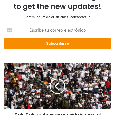
to get the new updates!
Lorem ipsum dolor sit amet, consectetur.
Escribe
tu
correo
electrónico
Colo
Colo
prohíbe
de
por
vida
ingreso
al
Monumental
Colo Colo prohíbe de por vida ingreso al
a