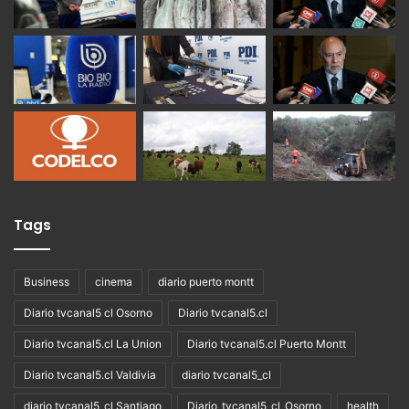
Tags
Business
cinema
diario puerto montt
Diario tvcanal5 cl Osorno
Diario tvcanal5.cl
Diario tvcanal5.cl La Union
Diario tvcanal5.cl Puerto Montt
Diario tvcanal5.cl Valdivia
diario tvcanal5_cl
diario tvcanal5_cl Santiago
Diario_tvcanal5_cl_Osorno
health