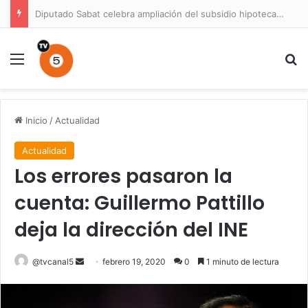
Diputado Sabat celebra ampliación del subsidio hipotecario con viviendas de hasta 6.000 UF
Menú
B
Inicio
/
Actualidad
Actualidad
Los errores pasaron la
cuenta: Guillermo Pattillo
deja la dirección del INE
Send
@tvcanal5
febrero 19, 2020
0
1 minuto de lectura
an
email