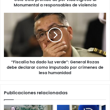
responsables
Monumental a responsables de violencia
de
violencia
“Fiscalía
ha
dado
luz
verde”:
General
Rozas
debe
declarar
“Fiscalía ha dado luz verde”: General Rozas
como
imputado
debe declarar como imputado por crímenes de
por
lesa humanidad
crímenes
de
lesa
Publicaciones relacionadas
humanidad