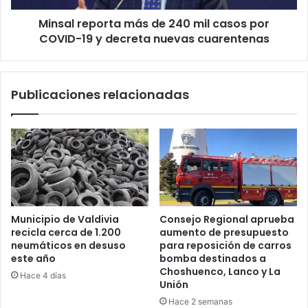
COVID-
Minsal reporta más de 240 mil casos por
19
y
COVID-19 y decreta nuevas cuarentenas
decreta
nuevas
cuarentenas
Publicaciones relacionadas
Municipio de Valdivia
Consejo Regional aprueba
recicla cerca de 1.200
aumento de presupuesto
neumáticos en desuso
para reposición de carros
este año
bomba destinados a
Choshuenco, Lanco y La
Hace 4 días
Unión
Hace 2 semanas