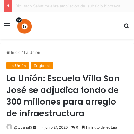
Prisión preventiva para conductor por atropello múltiple con resultado de muerte en La Unión
Menú
B
Inicio
/
La Unión
La Unión
Regional
La Unión: Escuela Villa San
José se adjudica fondo de
300 millones para arreglo
de infraestructura
Send
@tvcanal5
junio 21, 2020
0
1 minuto de lectura