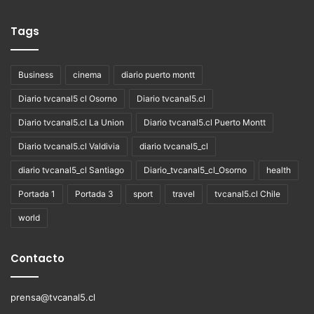
Tags
Business
cinema
diario puerto montt
Diario tvcanal5 cl Osorno
Diario tvcanal5.cl
Diario tvcanal5.cl La Union
Diario tvcanal5.cl Puerto Montt
Diario tvcanal5.cl Valdivia
diario tvcanal5_cl
diario tvcanal5_cl Santiago
Diario_tvcanal5_cl_Osorno
health
Portada 1
Portada 3
sport
travel
tvcanal5.cl Chile
world
Contacto
prensa@tvcanal5.cl