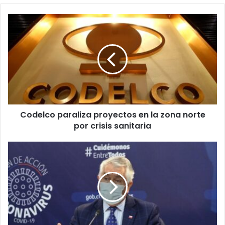
Codelco
paraliza
proyectos
en
la
zona
norte
por
crisis
Codelco paraliza proyectos en la zona norte
sanitaria
por crisis sanitaria
Minsal
reporta
más
de
240
mil
casos
por