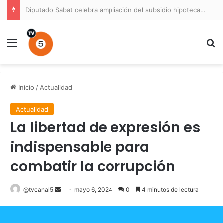
Diputado Sabat celebra ampliación del subsidio hipotecario con viviendas de hasta 6.000 UF
Menú
B
Inicio
/
Actualidad
Actualidad
La libertad de expresión es
indispensable para
combatir la corrupción
Send
@tvcanal5
mayo 6, 2024
0
4 minutos de lectura
an
email