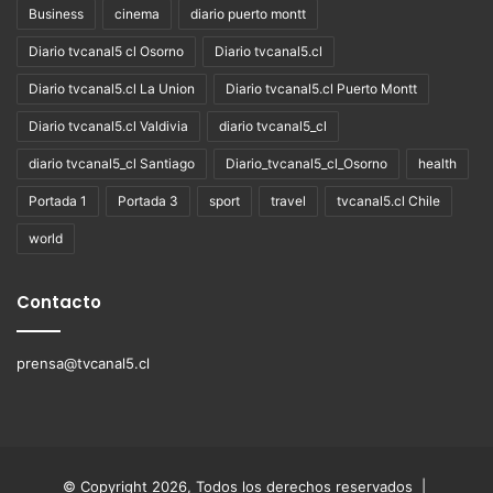
Business
cinema
diario puerto montt
Diario tvcanal5 cl Osorno
Diario tvcanal5.cl
Diario tvcanal5.cl La Union
Diario tvcanal5.cl Puerto Montt
Diario tvcanal5.cl Valdivia
diario tvcanal5_cl
diario tvcanal5_cl Santiago
Diario_tvcanal5_cl_Osorno
health
Portada 1
Portada 3
sport
travel
tvcanal5.cl Chile
world
Contacto
prensa@tvcanal5.cl
© Copyright 2026, Todos los derechos reservados |