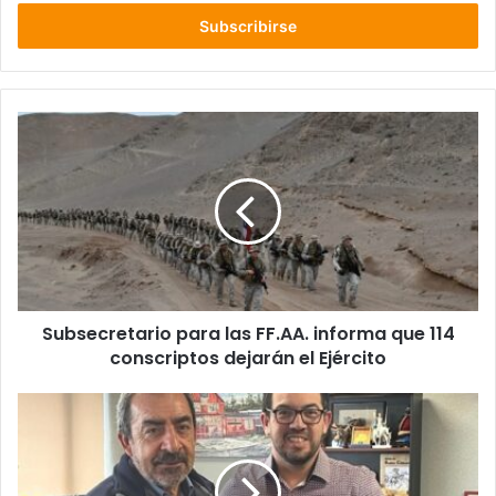
correo
electrónico
Subsecretario
para
las
FF.AA.
informa
que
114
conscriptos
dejarán
Subsecretario para las FF.AA. informa que 114
el
Ejército
conscriptos dejarán el Ejército
Bienes
Nacionales
entregó
concesión