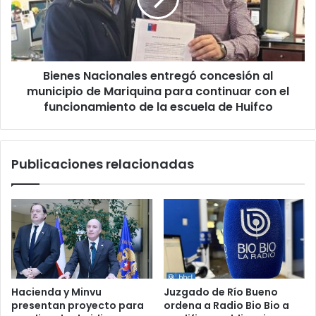
al
municipio
de
Mariquina
para
Bienes Nacionales entregó concesión al
continuar
con
municipio de Mariquina para continuar con el
el
funcionamiento de la escuela de Huifco
funcionamiento
de
la
Publicaciones relacionadas
escuela
de
Huifco
Hacienda y Minvu
Juzgado de Río Bueno
presentan proyecto para
ordena a Radio Bio Bio a