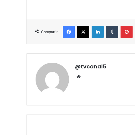
Facebook
X
LinkedIn
Tumblr
P
Compartir
@tvcanal5
Sitio
web