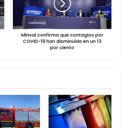
por
COVID-
19
han
disminuido
Minsal confirma que contagios por
en
un
COVID-19 han disminuido en un 13
13
por ciento
por
ciento