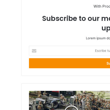
With Pro
Subscribe to our ma
up
Lorem ipsum dol
Escribe
tu
correo
electrónico
FACH
acuartela
todas
sus