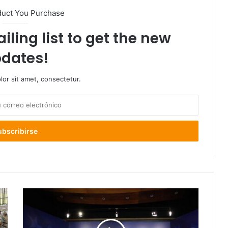
duct You Purchase
iling list to get the new
dates!
or sit amet, consectetur.
Minsal
confirma
que
contagios