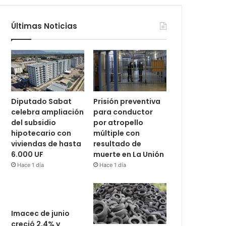
Últimas Noticias
Diputado Sabat
Prisión preventiva
celebra ampliación
para conductor
del subsidio
por atropello
hipotecario con
múltiple con
viviendas de hasta
resultado de
6.000 UF
muerte en La Unión
Hace 1 día
Hace 1 día
Imacec de junio
creció 2,4% y