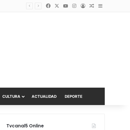
Facebook
X
YouTube
Instagram
Acceso
Publicación al a
Barra lateral
Diputado Sabat celebra ampliación del subsidio hipotecario con viviendas de hasta 6.000 UF
CULTURA
ACTUALIDAD
DEPORTE
Tvcanal5 Online