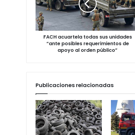
unidades
“ante
posibles
requerimientos
de
FACH acuartela todas sus unidades
apoyo
al
“ante posibles requerimientos de
orden
apoyo al orden público”
público”
Publicaciones relacionadas