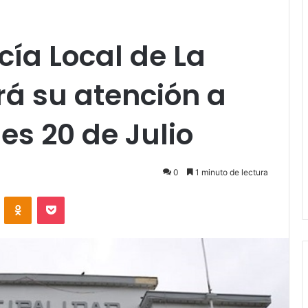
cía Local de La
á su atención a
es 20 de Julio
0
1 minuto de lectura
VKontakte
Odnoklassniki
Pocket