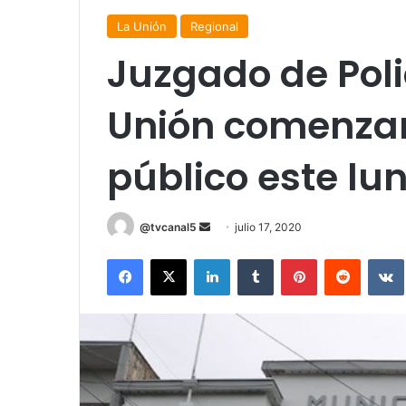
La Unión
Regional
Juzgado de Poli
Unión comenzar
público este lun
Send
@tvcanal5
julio 17, 2020
an
Facebook
X
LinkedIn
Tumblr
Pinterest
Reddit
email