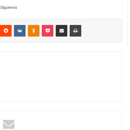
Síguenos
interest
Reddit
VKontakte
Odnoklassniki
Pocket
Compartir por correo electrónico
Imprimir