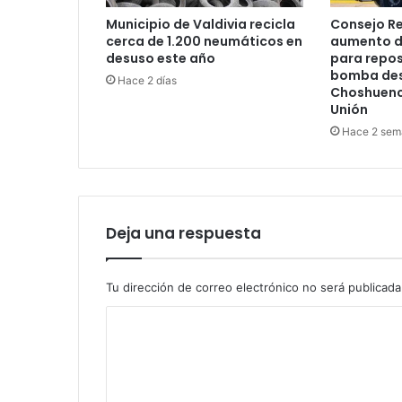
Municipio de Valdivia recicla
Consejo R
cerca de 1.200 neumáticos en
aumento d
desuso este año
para repos
bomba des
Hace 2 días
Choshuenco
Unión
Hace 2 sem
Deja una respuesta
Tu dirección de correo electrónico no será publicada
C
o
m
e